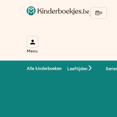
Op de hoogte blijven van onze acties?
Meld je aan voor onze nieuwsbrief en ontvang
10% korti
Wat is je voornaam?
*
Menu
Wat is je e-mailadres?
*
Alle kinderboeken
Leeftijden
Serie
Aanmelden
We gebruiken je gegevens om contact op te nemen, in