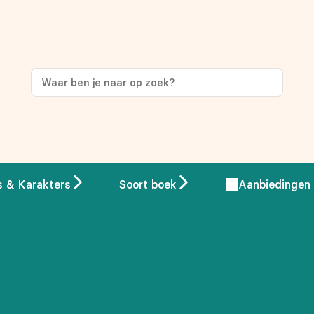
ng
op je eerste aankoop!
s & Karakters
Soort boek
Aanbiedingen
 overeenstemming met ons
privacybeleid.