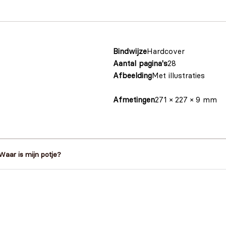
Bindwijze
Hardcover
Aantal pagina's
28
Afbeelding
Met illustraties
Afmetingen
271 × 227 × 9 mm
Waar is mijn potje?