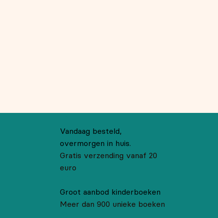
Vandaag besteld,
overmorgen in huis.
Gratis verzending vanaf 20
euro
Groot aanbod kinderboeken
Meer dan 900 unieke boeken