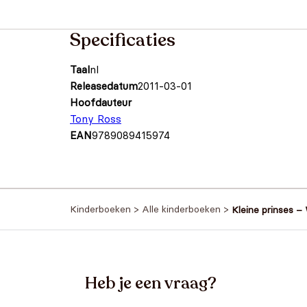
Specificaties
Taal
nl
Releasedatum
2011-03-01
Hoofdauteur
Tony Ross
EAN
9789089415974
Kinderboeken
>
Alle kinderboeken
>
Kleine prinses – 
Heb je een vraag?