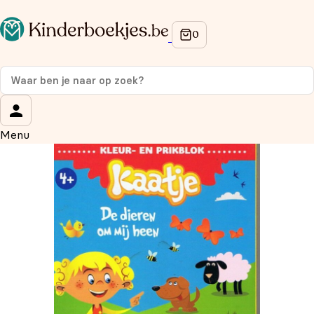
Op de hoogte blijven van onze acties?
Meld je aan voor onze nieuwsbrief en ontvang
10%
korting
op je eerste aankoop!
Wat is je voornaam?
*
Menu
Wat is je e-mailadres?
*
Aanmelden
We gebruiken je gegevens om contact op te nemen,
in overeenstemming met ons
privacybeleid.