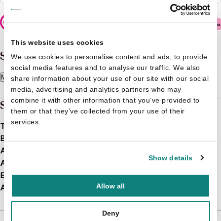
Veilig betalen
This website uses cookies
Samenvatting
We use cookies to personalise content and ads, to provide
social media features and to analyse our traffic. We also
Meer lezen
share information about your use of our site with our social
media, advertising and analytics partners who may
combine it with other information that you’ve provided to
Specificaties
them or that they’ve collected from your use of their
services.
Taal
nl
Bindwijze
Paperback
Aantal pagina's
12
Show details
Afbeelding
Nee
EAN
9789037498295
Allow all
Afmetingen
N/B
Deny