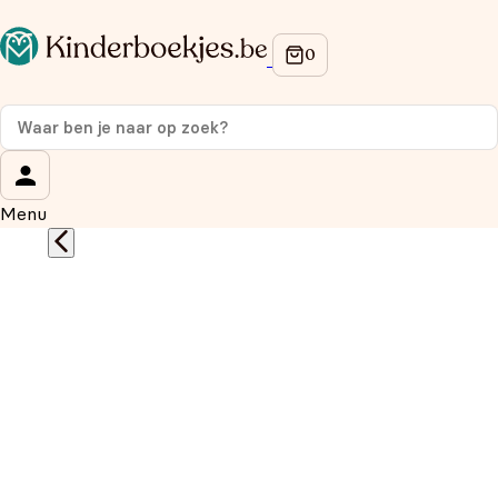
Op de hoogte blijven van onze acties?
Meld je aan voor onze nieuwsbrief en ontvang
10%
korting
op je eerste aankoop!
Wat is je voornaam?
*
Menu
Wat is je e-mailadres?
*
Aanmelden
We gebruiken je gegevens om contact op te nemen, in
overeenstemming met ons
privacybeleid.