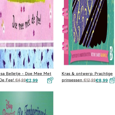
Isa Belletje - Doe Mee Met
Kras & ontwerp: Prachtige
De Fee!
Oorspronkelijke
Huidige prijs
prinsessen
Oorspronkel
Huidige
€
4,99
€
2,99
€
12,99
€
8,99
prijs was:
is: €2,99.
prijs was:
prijs is:
€4,99.
€12,99.
€8,99.