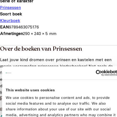
Serie of karakter
Prinsessen
Soort boek
Kleurboek
EAN
9789463075176
Afmetingen
290 × 240 × 5 mm
Over de boeken van Prinsessen
Laat jouw kind dromen over prinsen en kastelen met een
mooie verzameling prinsessen kinderboeken! Net zoals de
films zijn de prinsessenboeken gevuld met magie, avontuur
en vriendschap. Hier vind je vast het perfecte boek over
de sprookjesachtige wereld van zijn of haar
This website uses cookies
lievelingsprinses(sen).
Meer lezen
Prinsessen
We use cookies to personalise content and ads, to provide
social media features and to analyse our traffic. We also
Bekijk het boeken aanbod van Prinsessen
share information about your use of our site with our social
media, advertising and analytics partners who may combine it
Aanbod