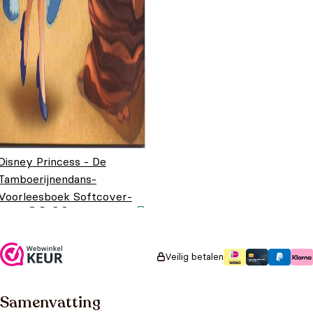
Disney Princess - De
Tamboerijnendans-
Voorleesboek Softcover-
€
3,99
Ariel
Veilig betalen
Samenvatting