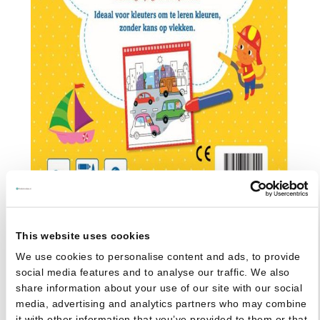
This website uses cookies
We use cookies to personalise content and ads, to provide
social media features and to analyse our traffic. We also
share information about your use of our site with our social
media, advertising and analytics partners who may combine
Kleuren met water Voertuigen
it with other information that you’ve provided to them or that