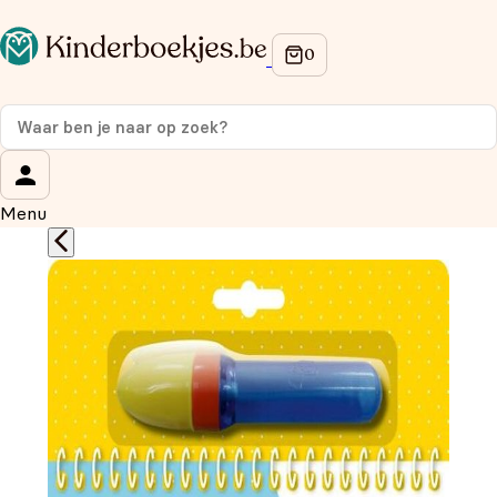
Op de hoogte blijven van onze acties?
Meld je aan voor onze nieuwsbrief en ontvang
10%
korting
op je eerste aankoop!
Wat is je voornaam?
*
Menu
Wat is je e-mailadres?
*
Aanmelden
We gebruiken je gegevens om contact op te nemen, in
overeenstemming met ons
privacybeleid.