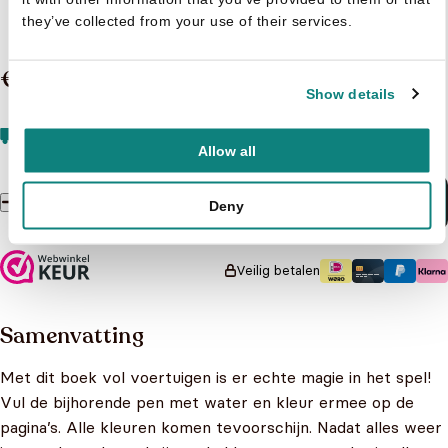
3 t/m 8 jaar
they’ve collected from your use of their services.
€ 8,99
Show details
Vandaag besteld, overmorgen in huis.
Gratis verzending
vanaf 20 euro
Allow all
In winkelmandje
Deny
Kleuren met water Voertuigen aantal
Veilig betalen
Samenvatting
Met dit boek vol voertuigen is er echte magie in het spel!
Vul de bijhorende pen met water en kleur ermee op de
pagina’s. Alle kleuren komen tevoorschijn. Nadat alles weer