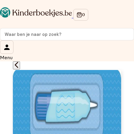
Op de hoogte blijven van onze acties?
Meld je aan voor onze nieuwsbrief en ontvang
10%
korting
op je eerste aankoop!
Wat is je voornaam?
*
Menu
Wat is je e-mailadres?
*
Aanmelden
We gebruiken je gegevens om contact op te nemen, in
overeenstemming met ons
privacybeleid.