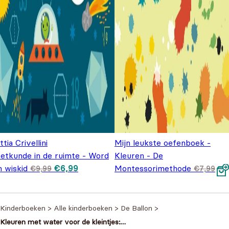
tia Crivellini
Mijn leukste oefenboek -
etkunde in de ruimte - Word
Kleuren - De
Oorspronkelijke prijs was: €9,99.
Huidige prijs is: €6,99.
n wiskid
€
6,99
Montessorimethode
€
9,99
€
7,99
Oorspronkelijke prijs was:
Huidige prijs is: €5,99.
€
5,99
€7,99.
Kinderboeken
>
Alle kinderboeken
>
De Ballon
>
Kleuren met water voor de kleintjes: