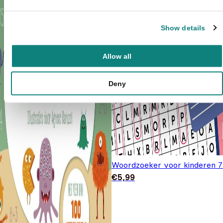
Show details
Allow all
Deny
Woordzoeker voor kinderen 7
€
5,99