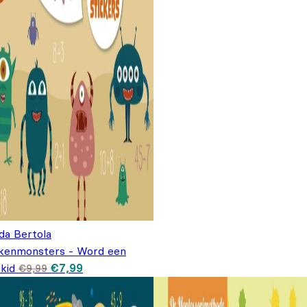
da Bertola
kenmonsters - Word een
Oorspronkelijke prijs was: €9,99.
Huidige prijs is: €7,99.
kid
€
7,99
€
9,99