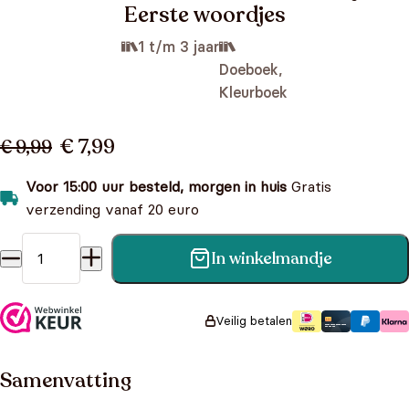
Eerste woordjes
1 t/m 3 jaar
Doeboek,
Kleurboek
€ 7,99
€ 9,99
Voor 15:00 uur besteld, morgen in huis
Gratis
verzending vanaf 20 euro
In winkelmandje
Kleuren met water voor de kleintjes: Eerste woordjes
aantal
Veilig betalen
Samenvatting