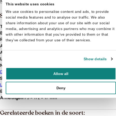
Meer lezen
This website uses cookies
We use cookies to personalise content and ads, to provide
Specificaties
social media features and to analyse our traffic. We also
share information about your use of our site with our social
Taal
nl
media, advertising and analytics partners who may combine it
Bindwijze
Hardcover
with other information that you’ve provided to them or that
Releasedatum
2017-09-21
they’ve collected from your use of their services.
Aantal pagina's
12
Afbeelding
Met illustraties
Leeftijd
2 t/m 5 jaar
Show details
Merk
De Ballon
Allow all
Soort boek
Lichtjesboek
Deny
EAN
9789403200118
Afmetingen
173 × 172 × 17 mm
Gerelateerde boeken in de soort: