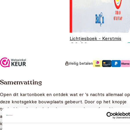
Lichtjesboek - Kerstmis
€
9,99
Veilig betalen
Samenvatting
Open dit kartonboek en ontdek wat er 's nachts allemaal op
deze knotsgekke bouwplaats gebeurt. Door op het knopje
te drukken, kun je de koplampen van de graafmachine
aansteken of de sterren aan de hemel laten schijnen. Een
ideaal boek voor het slapengaan!