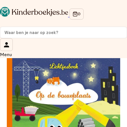
Op de hoogte blijven van onze acties?
Meld je aan voor onze nieuwsbrief en ontvang
10%
korting
op je eerste aankoop!
Wat is je voornaam?
*
Menu
Wat is je e-mailadres?
*
Aanmelden
We gebruiken je gegevens om contact op te nemen, in
overeenstemming met ons
privacybeleid.