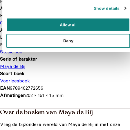
Releasedatum
2017-08-15
Aantal pagina's
103
Show details
Hoofdauteur
Gert Verhulst
Allow all
Afbeelding
Met illustraties
Leeftijd
2 t/m 7 jaar
Deny
Merk
Studio 100
Serie of karakter
Maya de Bij
Soort boek
Voorleesboek
EAN
9789462772656
Afmetingen
202 × 151 × 15 mm
Over de boeken van Maya de Bij
Vlieg de bijzondere wereld van Maya de Bij in met onze