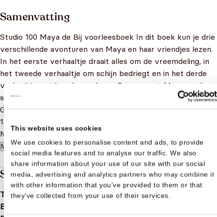
Samenvatting
Studio 100 Maya de Bij voorleesboek In dit boek kun je drie
verschillende avonturen van Maya en haar vriendjes lezen.
In het eerste verhaaltje draait alles om de vreemdeling, in
het tweede verhaaltje om schijn bedriegt en in het derde
verhaaltje om de schone slaper. Ga mee met Maya op deze
spannende avonturen. Specificaties: Kleur: multicolor
Geslacht: junior Materiaal: karton, papier Afmetingen: 20 x
15 x 1,4 cm (L x B x D) Bindwijze: gekartonneerd Taal:
This website uses cookies
Nederlands Leeftijd: vanaf 3 jaar Auteur: Gert Verhulst
We use cookies to personalise content and ads, to provide
Meer lezen
social media features and to analyse our traffic. We also
share information about your use of our site with our social
Specificaties
media, advertising and analytics partners who may combine it
with other information that you’ve provided to them or that
Taal
nl
they’ve collected from your use of their services.
Bindwijze
Hardcover