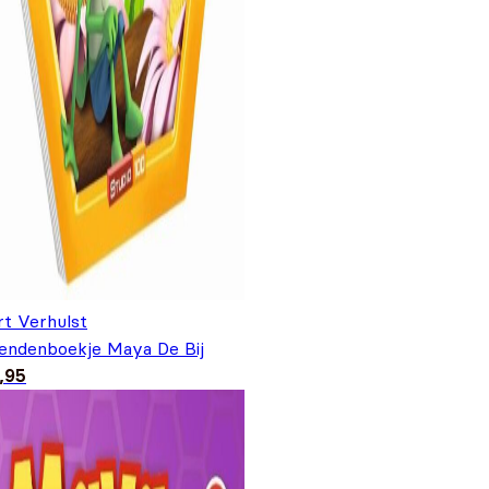
rt Verhulst
iendenboekje Maya De Bij
,95