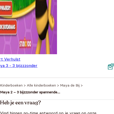
rt Verhulst
ya 3 - 3 bijzzzonder
annende avonturen
€
8,99
Kinderboeken
>
Alle kinderboeken
>
Maya de Bij
>
Maya 2 – 3 bijzzzonder spannende
avonturen
Heb je een vraag?
Vind binnen no-time antwoord op je vraag op onze