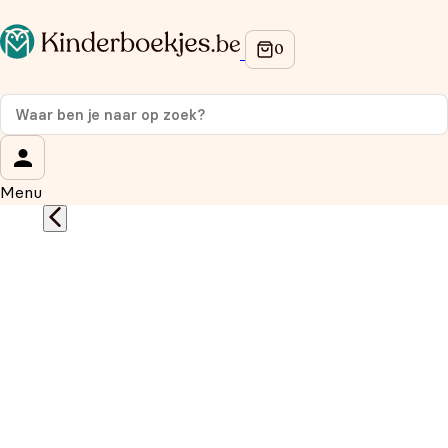
Op de hoogte blijven van onze acties?
Meld je aan voor onze nieuwsbrief en ontvang
10%
korting
op je eerste aankoop!
Wat is je voornaam?
*
Menu
Wat is je e-mailadres?
*
Aanmelden
We gebruiken je gegevens om contact op te nemen, in
overeenstemming met ons
privacybeleid.