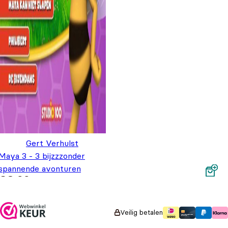
Gert Verhulst
Maya 3 - 3 bijzzzonder
spannende avonturen
€
8,99
Veilig betalen