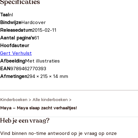
Specificaties
Taal
nl
Bindwijze
Hardcover
Releasedatum
2015-02-11
Aantal pagina's
61
Hoofdauteur
Gert Verhulst
Afbeelding
Met illustraties
EAN
9789462770393
Afmetingen
294 × 215 × 14 mm
Kinderboeken
>
Alle kinderboeken
>
Maya – Maya slaap zacht verhaaltjes!
Heb je een vraag?
Vind binnen no-time antwoord op je vraag op onze