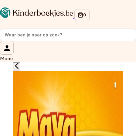
Op de hoogte blijven van onze acties?
Meld je aan voor onze nieuwsbrief en ontvang
10%
korting
op je eerste aankoop!
Wat is je voornaam?
*
Menu
Wat is je e-mailadres?
*
Aanmelden
We gebruiken je gegevens om contact op te nemen,
in overeenstemming met ons
privacybeleid.