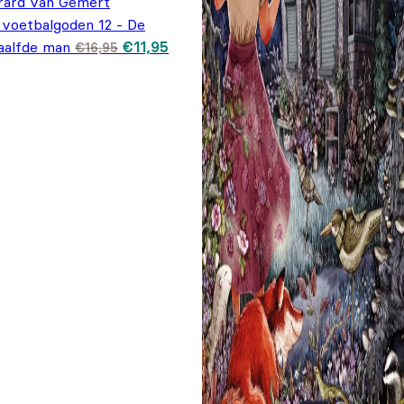
rard van Gemert
 voetbalgoden 12 - De
Oorspronkelijke prijs was: €16,95.
Huidige prijs is: €11,95.
aalfde man
€
11,95
€
16,95