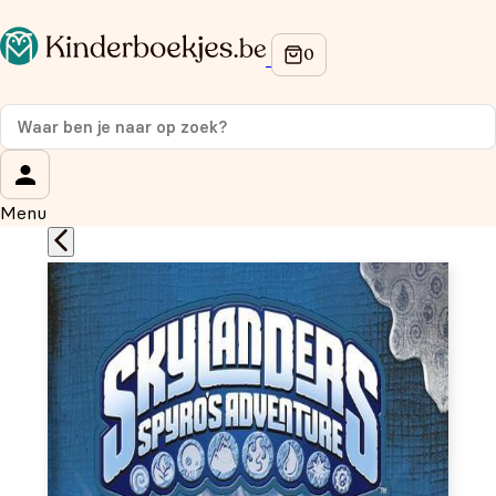
Op de hoogte blijven van onze acties?
Meld je aan voor onze nieuwsbrief en ontvang
10% korti
op je eerste aankoop!
Wat is je voornaam?
*
Menu
Wat is je e-mailadres?
*
Aanmelden
We gebruiken je gegevens om contact op te nemen, in
overeenstemming met ons
privacybeleid.