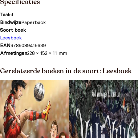
Specificaties
Taal
nl
Bindwijze
Paperback
Soort boek
Leesboek
EAN
9789089415639
Afmetingen
228 × 152 × 11 mm
Gerelateerde boeken in de soort: Leesboek