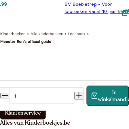
spronkelijke prijs was: €10,99.
Huidige prijs is: €7,99.
,99
BV Boebietrep - Voor
lolbroeken vanaf 10 jaar
€
17,
Oorspronkelijke prijs was:
Huidige prijs is:
€
14,95
€17,95.
€14,95.
Kinderboeken
>
Alle kinderboeken
>
Leesboek
>
Meester Eon’s official guide
Heb je een vraag?
In
Vind binnen no-time antwoord op je vraag op onze
winkelmandj
klantenservice pagina.
Klantenservice
Alles van Kinderboekjes.be