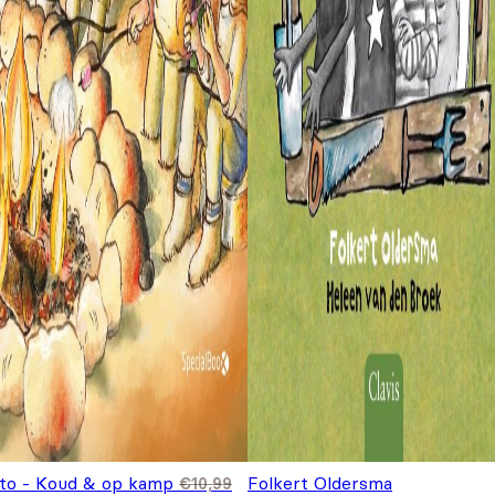
lto - Koud & op kamp
Folkert Oldersma
€
10,99