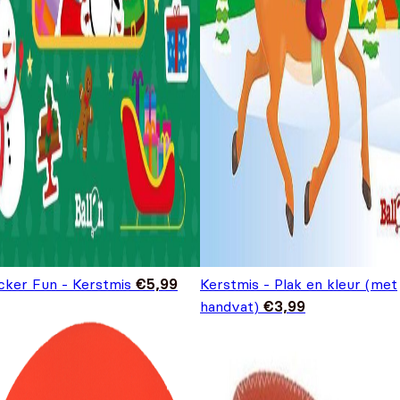
icker Fun - Kerstmis
€
5,99
Kerstmis - Plak en kleur (met
handvat)
€
3,99