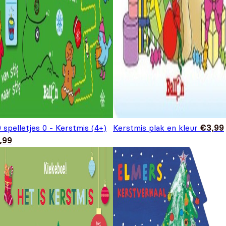
 spelletjes 0 - Kerstmis (4+)
Kerstmis plak en kleur
€
3,99
,99