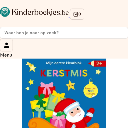
Op de hoogte blijven van onze acties?
Meld je aan voor onze nieuwsbrief en ontvang
10% korti
eerste aankoop!
Wat is je voornaam?
*
Menu
Wat is je e-mailadres?
*
Aanmelden
We gebruiken je gegevens om contact op te nemen, in
overeenstemming met ons
privacybeleid.