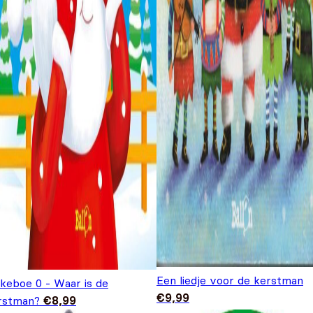
Een liedje voor de kerstman
ekeboe 0 - Waar is de
€
9,99
rstman?
€
8,99