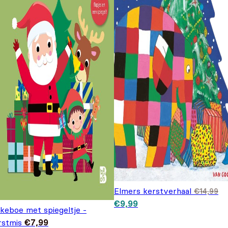
Elmers kerstverhaal
€
14,99
Oorspronkelijke prijs was:
Huidige prijs is: €9,99.
€
9,99
€14,99.
ekeboe met spiegeltje -
rstmis
€
7,99