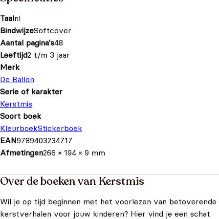
Taal
nl
Bindwijze
Softcover
Aantal pagina's
48
Leeftijd
2 t/m 3 jaar
Merk
De Ballon
Serie of karakter
Kerstmis
Soort boek
Kleurboek
Stickerboek
EAN
9789403234717
Afmetingen
266 × 194 × 9 mm
Over de boeken van Kerstmis
Wil je op tijd beginnen met het voorlezen van betoverende
kerstverhalen voor jouw kinderen? Hier vind je een schat