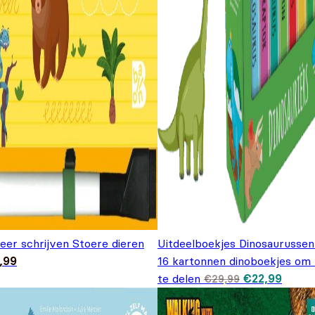
leer schrijven Stoere dieren
Uitdeelboekjes Dinosaurussen
,99
16 kartonnen dinoboekjes om 
Oorspronkeli
Huidi
te delen
€
22,99
€
29,99
prijs was:
prijs i
€29,99.
€22,9