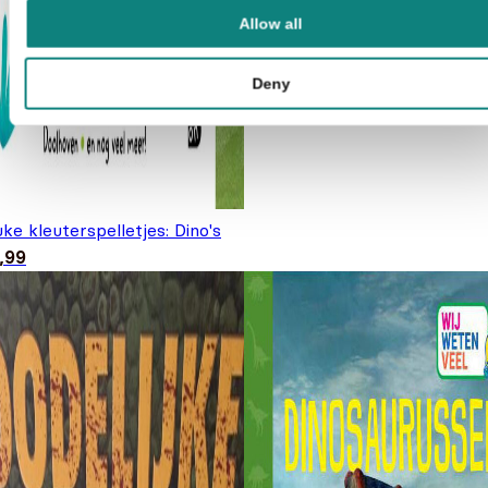
Allow all
Deny
ke kleuterspelletjes: Dino's
,99