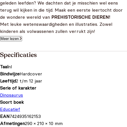
geleden leefden? We dachten dat je misschien wel eens
terug wil kijken in die tijd. Maak een eerste leertocht door
de wondere wereld van
PREHISTORISCHE DIEREN!
Met leuke wetenswaardigheden en illustraties. Zowel
kinderen als volwassenen zullen verrukt zijn!
Meer lezen
Specificaties
Taal
nl
Bindwijze
Hardcover
Leeftijd
2 t/m 12 jaar
Serie of karakter
Dinosaurus
Soort boek
Educatief
EAN
7424935162153
Afmetingen
290 × 210 × 10 mm