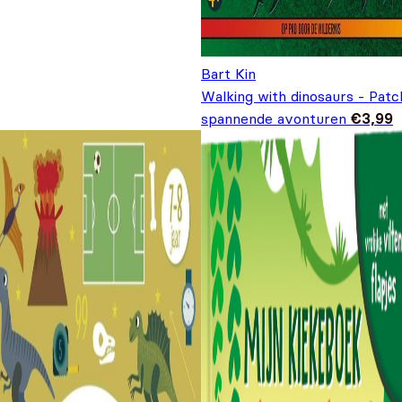
Bart Kin
Walking with dinosaurs - Patch
spannende avonturen
€
3,99