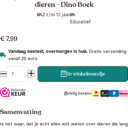
dieren - Dino Boek
2 t/m 12 jaar
Educatief
€ 7,99
Vandaag besteld, overmorgen in huis.
Gratis verzending
vanaf 20 euro
In winkelmandje
Mijn eerste boek over prehistorische dieren - Dino Boek
aantal
Veilig betalen
Samenvatting
Is het waar, dat je echt alles wilt weten over dieren die lang