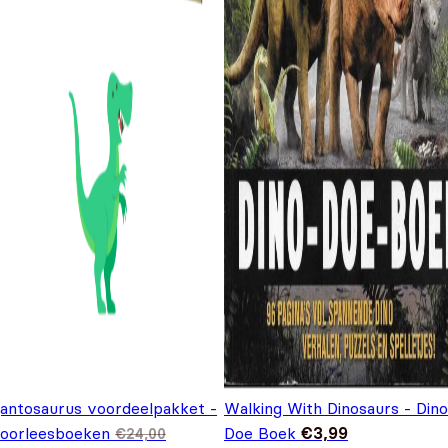
gantosaurus voordeelpakket -
Walking With Dinosaurs - Dino
voorleesboeken
Doe Boek
€
3,99
€
24,00