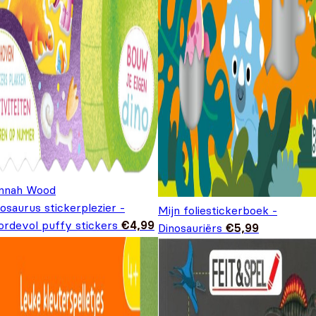
nnah Wood
osaurus stickerplezier -
Mijn foliestickerboek -
ordevol puffy stickers
€
4,99
Dinosauriërs
€
5,99