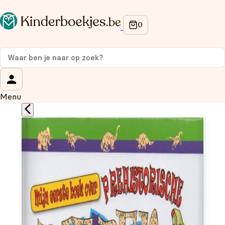
Op de hoogte blijven van onze acties?
Meld je aan voor onze nieuwsbrief en ontvang
10% korti
op je eerste aankoop!
Wat is je voornaam?
*
Menu
Wat is je e-mailadres?
*
Aanmelden
We gebruiken je gegevens om contact op te nemen, in
overeenstemming met ons
privacybeleid.