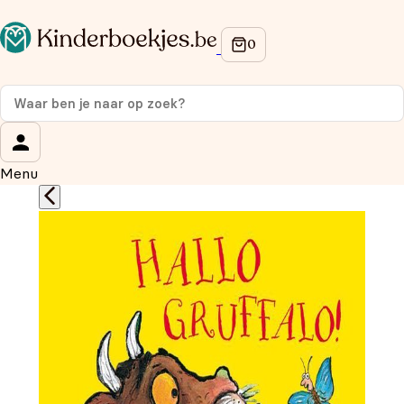
Op de hoogte blijven van onze acties?
Meld je aan voor onze nieuwsbrief en ontvang
10%
korting
op je eerste aankoop!
Wat is je voornaam?
*
Menu
Wat is je e-mailadres?
*
Aanmelden
We gebruiken je gegevens om contact op te nemen, in
overeenstemming met ons
privacybeleid.