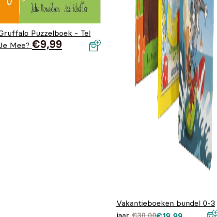
Gruffalo Puzzelboek - Tel
€
9,99
Je Mee?
Vakantieboeken bundel 0-3
jaar
Oorspronkelijke
Huidige prijs is:
€
30,00
€
19,99