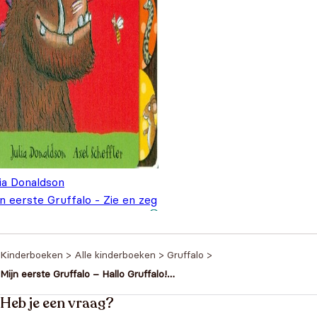
ia Donaldson
n eerste Gruffalo - Zie en zeg
,99
Kinderboeken
>
Alle kinderboeken
>
Gruffalo
>
Mijn eerste Gruffalo – Hallo Gruffalo!
Buggyboekje
Heb je een vraag?