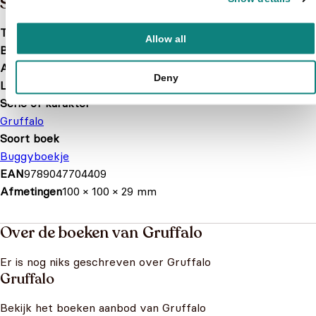
Specificaties
Taal
nl
Allow all
Bindwijze
Kartonboek
Aantal pagina's
14
Deny
Leeftijd
0 t/m 1 jaar
Serie of karakter
Gruffalo
Soort boek
Buggyboekje
EAN
9789047704409
Afmetingen
100 × 100 × 29 mm
Over de boeken van Gruffalo
Er is nog niks geschreven over Gruffalo
Gruffalo
Bekijk het boeken aanbod van Gruffalo