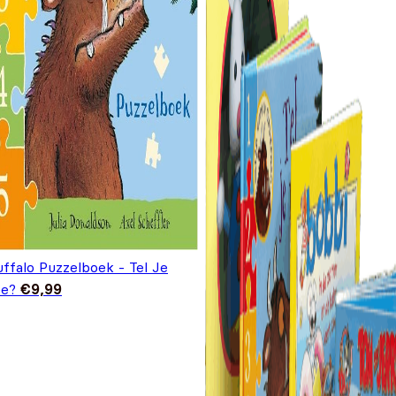
ffalo Puzzelboek - Tel Je
e?
€
9,99