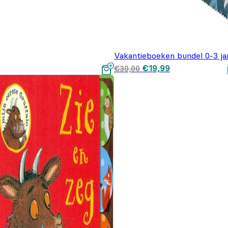
Vakantieboeken bundel 0-3 ja
Oorspronkelijke prijs
Huidige prijs is
€
19,99
€
30,00
was: €30,00.
€19,99.