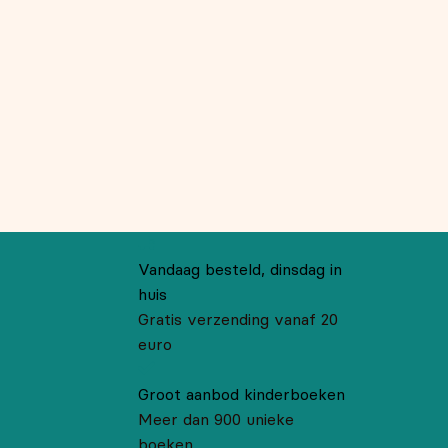
Vandaag besteld, dinsdag in
huis
Gratis verzending vanaf 20
euro
Groot aanbod kinderboeken
Meer dan 900 unieke
boeken