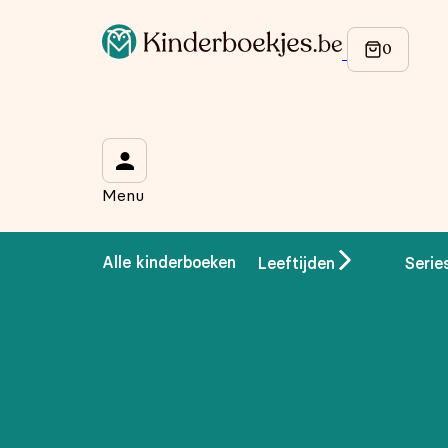
Op de hoogte blijven van onze acties?
Meld je aan voor onze nieuwsbrief en ontvang
10% korti
Wat is je voornaam?
*
Menu
Wat is je e-mailadres?
*
Alle kinderboeken
Leeftijden
Serie
Aanmelden
We gebruiken je gegevens om contact op te nemen, in