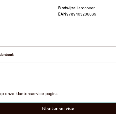
Bindwijze
Hardcover
EAN
9789403206639
rdenboek
op onze klantenservice pagina.
Klantenservice