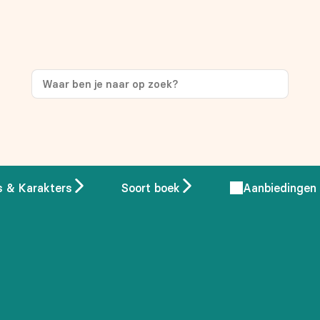
ng
op je eerste aankoop!
s & Karakters
Soort boek
Aanbiedingen
 overeenstemming met ons
privacybeleid.