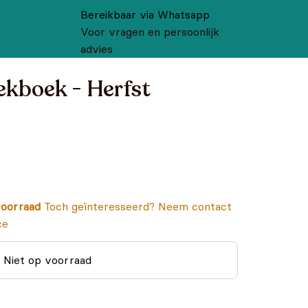
Bereikbaar via Whatsapp
Voor vragen en persoonlijk
advies
ekboek - Herfst
oorraad
Toch geïnteresseerd? Neem contact
ce
Niet op voorraad