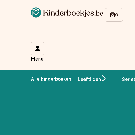
Op de hoogte blijven van onze acties?
Meld je aan voor onze nieuwsbrief en ontvang
10% korti
Wat is je voornaam?
*
Menu
Wat is je e-mailadres?
*
Alle kinderboeken
Leeftijden
Serie
Aanmelden
We gebruiken je gegevens om contact op te nemen, in