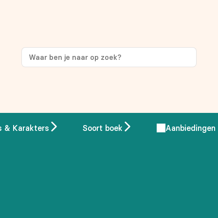
ng
op je eerste aankoop!
s & Karakters
Soort boek
Aanbiedingen
 overeenstemming met ons
privacybeleid.