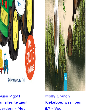
ouise Pigott
Molly Cranch
an alles te zien!
Kiekeboe, waar ben
oerderij - Met
ik? - Voor