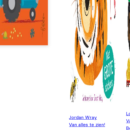
L
Jordan Wray
V
Van alles te zien!
B