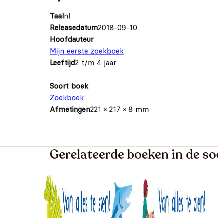
Taal
nl
Releasedatum
2018-09-10
Hoofdauteur
Mijn eerste zoekboek
Leeftijd
2 t/m 4 jaar
Soort boek
Zoekboek
Afmetingen
221 × 217 × 8 mm
Gerelateerde boeken in de s