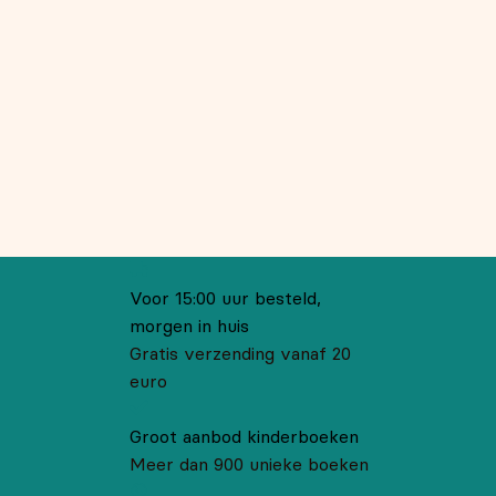
Voor 15:00 uur besteld,
morgen in huis
Gratis verzending vanaf 20
euro
Groot aanbod kinderboeken
Meer dan 900 unieke boeken