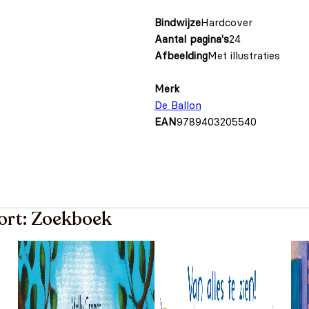
Bindwijze
Hardcover
Aantal pagina's
24
Afbeelding
Met illustraties
Merk
De Ballon
EAN
9789403205540
oort: Zoekboek