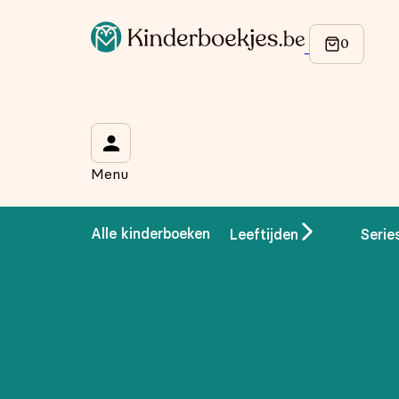
Op de hoogte blijven van onze acties?
Meld je aan voor onze nieuwsbrief en ontvang
10% korti
Wat is je voornaam?
*
Menu
Wat is je e-mailadres?
*
Alle kinderboeken
Leeftijden
Serie
Aanmelden
We gebruiken je gegevens om contact op te nemen, in