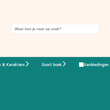
ng
op je eerste aankoop!
s & Karakters
Soort boek
Aanbiedingen
 overeenstemming met ons
privacybeleid.