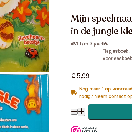
Mijn speelmaat
in de jungle kl
1 t/m 3 jaar
Flapjesboek,
Voorleesboe
€ 5,99
Nog maar 1 op voorraa
nodig? Neem contact op
Mijn speelmaatjes - Wie zit e