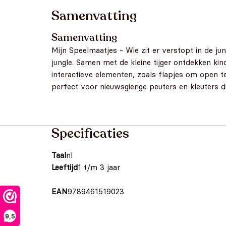
Samenvatting
Samenvatting
Mijn Speelmaatjes - Wie zit er verstopt in de ju
jungle. Samen met de kleine tijger ontdekken kin
interactieve elementen, zoals flapjes om open t
perfect voor nieuwsgierige peuters en kleuters 
Specificaties
Taal
nl
Leeftijd
1 t/m 3 jaar
EAN
9789461519023
9,5