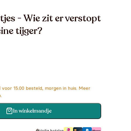
jes - Wie zit er verstopt
eine tijger?
k
d
voor 15.00 besteld, morgen in huis. Meer
.
In winkelmandje
r verstopt in de jungle kleine tijger? aantal
Veilig betalen