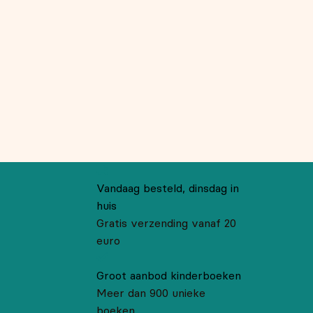
Vandaag besteld, dinsdag in
huis
Gratis verzending vanaf 20
euro
Groot aanbod kinderboeken
Meer dan 900 unieke
boeken