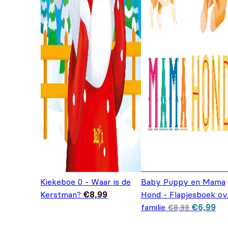
Kiekeboe 0 - Waar is de
Baby Puppy en Mama
Kerstman?
€
8,99
Hond - Flapjesboek ov
Oorspron
Hui
familie
€
6,99
€
8,99
prijs was
prij
€8,99.
€6