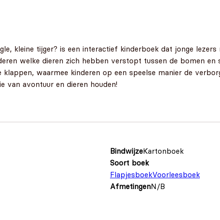
ngle, kleine tijger? is een interactief kinderboek dat jonge l
deren welke dieren zich hebben verstopt tussen de bomen en str
e klappen, waarmee kinderen op een speelse manier de verborge
die van avontuur en dieren houden!
Bindwijze
Kartonboek
Soort boek
Flapjesboek
Voorleesboek
Afmetingen
N/B