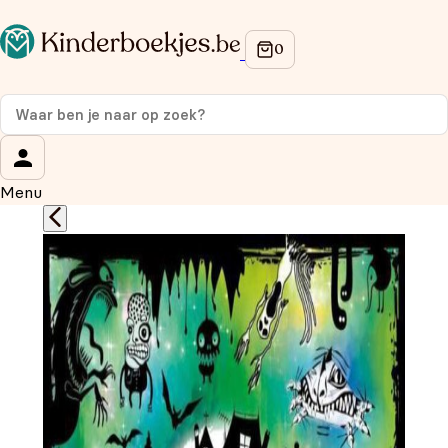
Op de hoogte blijven van onze acties?
Meld je aan voor onze nieuwsbrief en ontvang
10%
korting
op je eerste aankoop!
Wat is je voornaam?
*
Menu
Wat is je e-mailadres?
*
Aanmelden
We gebruiken je gegevens om contact op te nemen, in
overeenstemming met ons
privacybeleid.