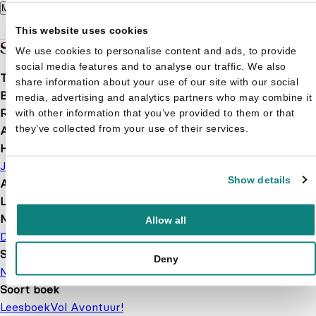
Meer lezen
This website uses cookies
Specificaties
We use cookies to personalise content and ads, to provide
social media features and to analyse our traffic. We also
Taal
nl
share information about your use of our site with our social
Bindwijze
Hardcover
media, advertising and analytics partners who may combine it
Releasedatum
2016-05-04
with other information that you’ve provided to them or that
they’ve collected from your use of their services.
Aantal pagina's
288
Hoofdauteur
Jason Segel
Show details
Afbeelding
Nee
Leeftijd
11 t/m 17 jaar
Merk
Allow all
De Ballon
Serie of karakter
Deny
Nachtmerries
Soort boek
Leesboek
Vol Avontuur!