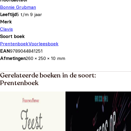
Bonnie Grubman
Leeftijd
5 t/m 9 jaar
Merk
Clavis
Soort boek
Prentenboek
Voorleesboek
EAN
9789044841251
Afmetingen
260 × 250 × 10 mm
Gerelateerde boeken in de soort:
Prentenboek