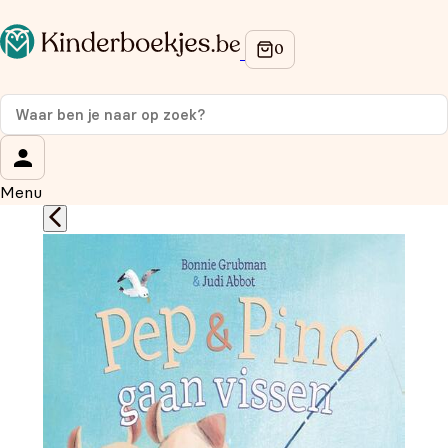
Op de hoogte blijven van onze acties?
Meld je aan voor onze nieuwsbrief en ontvang
10%
korting
op je eerste aankoop!
Wat is je voornaam?
*
Menu
Wat is je e-mailadres?
*
Aanmelden
We gebruiken je gegevens om contact op te nemen, in
overeenstemming met ons
privacybeleid.