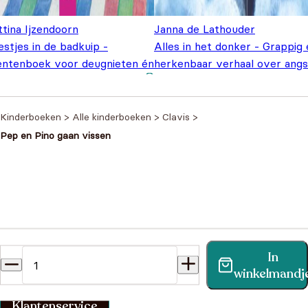
tina Ijzendoorn
Janna de Lathouder
stjes in de badkuip -
Alles in het donker - Grappig
entenboek voor deugnieten én
herkenbaar verhaal over angs
Oorspronkelijke
Huidige
averiken
€
14,95
voor het slapengaan
€
17,95
€
21,95
prijs was:
prijs is:
€21,95.
€14,95.
Kinderboeken
>
Alle kinderboeken
>
Clavis
>
Pep en Pino gaan vissen
Heb je een vraag?
In
Vind binnen no-time antwoord op je vraag op onze
winkelmandj
klantenservice pagina.
Klantenservice