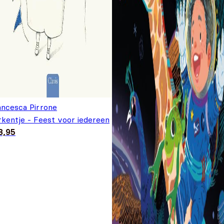
ancesca Pirrone
rkentje - Feest voor iedereen
8,95