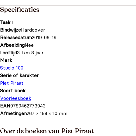
Specificaties
Taal
nl
Bindwijze
Hardcover
Releasedatum
2019-06-19
Afbeelding
Nee
Leeftijd
3 t/m 8 jaar
Merk
Studio 100
Serie of karakter
Piet Piraat
Soort boek
Voorleesboek
EAN
9789462773943
Afmetingen
267 × 194 × 10 mm
Over de boeken van Piet Piraat