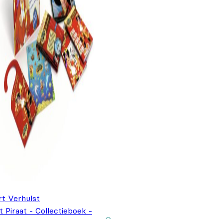
rt Verhulst
t Piraat - Collectieboek -