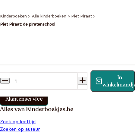
e/Kleur/Sticker
€
8,99
Kinderboeken
>
Alle kinderboeken
>
Piet Piraat
>
Piet Piraat: de piratenschool
Heb je een vraag?
In
Vind binnen no-time antwoord op je vraag op onze
winkelmandj
klantenservice pagina.
Klantenservice
Alles van Kinderboekjes.be
Zoek op leeftijd
Zoeken op auteur