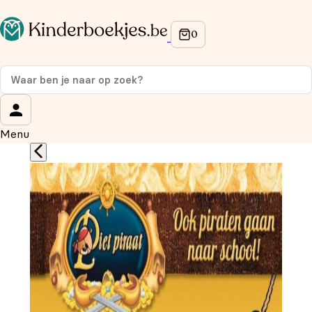
Op de hoogte blijven van onze acties?
Meld je aan voor onze nieuwsbrief en ontvang
10%
korting
op je eerste aankoop!
Wat is je voornaam?
*
Menu
Wat is je e-mailadres?
*
Aanmelden
We gebruiken je gegevens om contact op te nemen, in
overeenstemming met ons
privacybeleid.