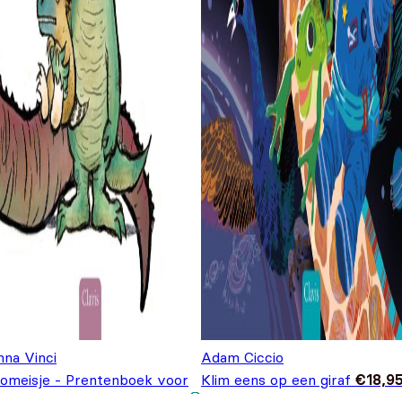
nna Vinci
Adam Ciccio
nomeisje - Prentenboek voor
Klim eens op een giraf
€
18,9
Oorspronkelijke
Huidige