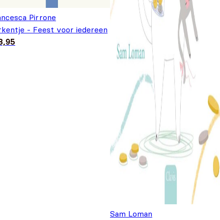
ancesca Pirrone
rkentje - Feest voor iedereen
8,95
Sam Loman