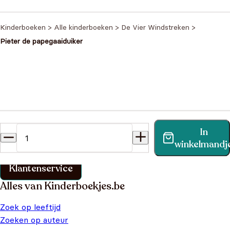
oere dinofans
€
14,95
€
19,95
prijs was:
prijs is:
€19,95.
€14,95.
Kinderboeken
>
Alle kinderboeken
>
De Vier Windstreken
>
Pieter de papegaaiduiker
Heb je een vraag?
In
Vind binnen no-time antwoord op je vraag op onze
winkelmandj
klantenservice pagina.
Klantenservice
Alles van Kinderboekjes.be
Zoek op leeftijd
Zoeken op auteur