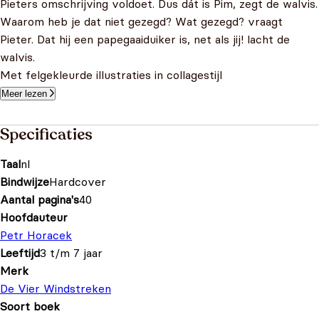
Pieters omschrijving voldoet. Dus dát is Pim, zegt de walvis.
Waarom heb je dat niet gezegd? Wat gezegd? vraagt
Pieter. Dat hij een papegaaiduiker is, net als jij! lacht de
walvis.
Met felgekleurde illustraties in collagestijl
Meer lezen
Specificaties
Taal
nl
Bindwijze
Hardcover
Aantal pagina's
40
Hoofdauteur
Petr Horacek
Leeftijd
3 t/m 7 jaar
Merk
De Vier Windstreken
Soort boek