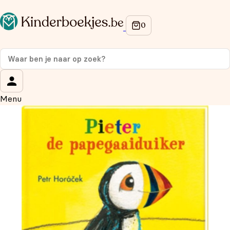
Op de hoogte blijven van onze acties?
Meld je aan voor onze nieuwsbrief en ontvang
10%
korting
op je eerste aankoop!
Wat is je voornaam?
*
Menu
Wat is je e-mailadres?
*
Aanmelden
We gebruiken je gegevens om contact op te nemen, in
overeenstemming met ons
privacybeleid.