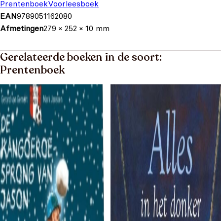
Prentenboek
Voorleesboek
EAN
9789051162080
Afmetingen
279 × 252 × 10 mm
Gerelateerde boeken in de soort:
Prentenboek