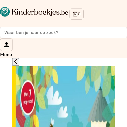
Op de hoogte blijven van onze acties?
Meld je aan voor onze nieuwsbrief en ontvang
10%
korting
op je eerste aankoop!
Wat is je voornaam?
*
Menu
Wat is je e-mailadres?
*
Aanmelden
We gebruiken je gegevens om contact op te nemen,
in overeenstemming met ons
privacybeleid.