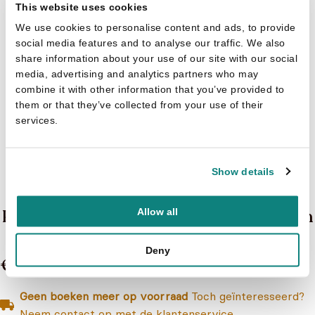
This website uses cookies
We use cookies to personalise content and ads, to provide
social media features and to analyse our traffic. We also
share information about your use of our site with our social
media, advertising and analytics partners who may
combine it with other information that you’ve provided to
them or that they’ve collected from your use of their
services.
Show details
Pavla Hanácková
Pop-up boek Dierenhuisjes 0 - In de tuin
Allow all
Deny
€ 9,99
Geen boeken meer op voorraad
Toch geïnteresseerd?
Neem contact op met de klantenservice