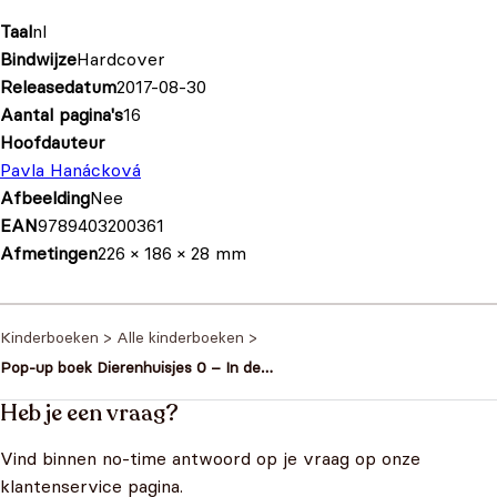
Taal
nl
Bindwijze
Hardcover
Releasedatum
2017-08-30
Aantal pagina's
16
Hoofdauteur
Pavla Hanácková
Afbeelding
Nee
EAN
9789403200361
Afmetingen
226 × 186 × 28 mm
Kinderboeken
>
Alle kinderboeken
>
Pop-up boek Dierenhuisjes 0 – In de
tuin
Heb je een vraag?
Vind binnen no-time antwoord op je vraag op onze
klantenservice pagina.