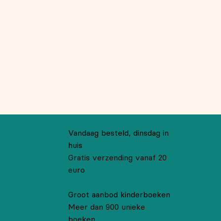
Vandaag besteld, dinsdag in
huis
Gratis verzending vanaf 20
euro
Groot aanbod kinderboeken
Meer dan 900 unieke
boeken