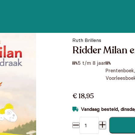
Ruth Brillens
Ridder Milan e
5 t/m 8 jaar
Prentenboek
Voorleesboe
€ 18,95
Vandaag besteld, dinsdag
Ridder Milan en de draak aa