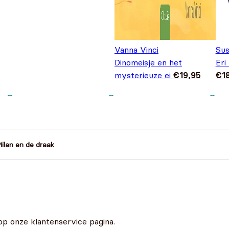
Vanna Vinci
Sus
Dinomeisje en het
Eri
mysterieuze ei
€
19,95
€
1
ilan en de draak
op onze klantenservice pagina.