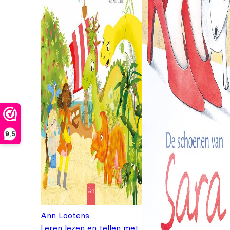
9,5
Ann Lootens
Leren lezen en tellen met