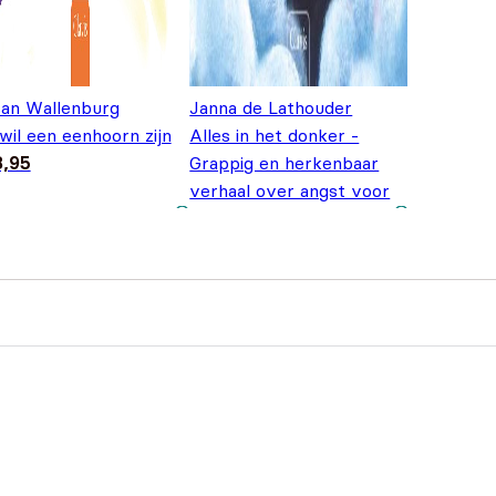
an Wallenburg
Janna de Lathouder
 wil een eenhoorn zijn
Alles in het donker -
8,95
Grappig en herkenbaar
verhaal over angst voor
het slapengaan
€
17,95