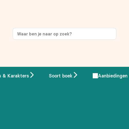
ng
op je eerste aankoop!
s & Karakters
Soort boek
Aanbiedingen
 overeenstemming met ons
privacybeleid.