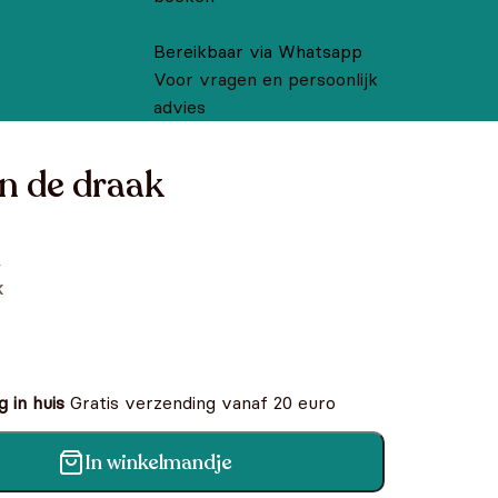
Bereikbaar via Whatsapp
Voor vragen en persoonlijk
advies
n de draak
,
k
 in huis
Gratis verzending vanaf 20 euro
In winkelmandje
ntal