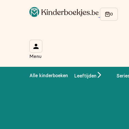
Op de hoogte blijven van onze acties?
Meld je aan voor onze nieuwsbrief en ontvang
10% korti
Wat is je voornaam?
*
Menu
Wat is je e-mailadres?
*
Alle kinderboeken
Leeftijden
Serie
Aanmelden
We gebruiken je gegevens om contact op te nemen, in