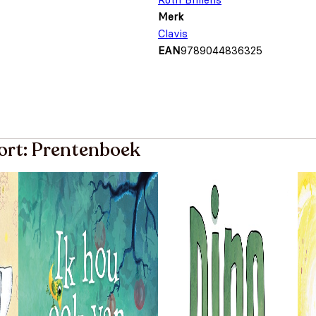
Merk
Clavis
EAN
9789044836325
oort: Prentenboek