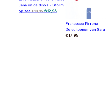
Jana en de dino's - Storm
Oorspronkelijke
Huidige
op zee
€
12,95
€
18,95
prijs was:
prijs is:
€18,95.
€12,95.
Francesca Pirrone
De schoenen van Sara
€
17,95