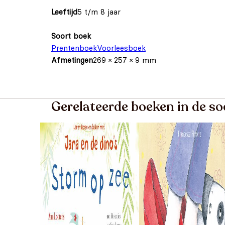
Leeftijd
5 t/m 8 jaar
Soort boek
Prentenboek
Voorleesboek
Afmetingen
269 × 257 × 9 mm
Gerelateerde boeken in de s