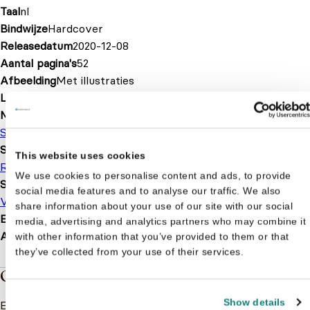
Taal
nl
Bindwijze
Hardcover
Releasedatum
2020-12-08
Aantal pagina's
52
Afbeelding
Met illustraties
Leeftijd
2 t/m 6 jaar
Merk
Studio 100
Serie of karakter
This website uses cookies
Ridder Muis
We use cookies to personalise content and ads, to provide
Soort boek
social media features and to analyse our traffic. We also
Voorleesboek
share information about your use of our site with our social
EAN
9789462775367
media, advertising and analytics partners who may combine it
Afmetingen
304 × 248 × 8 mm
with other information that you’ve provided to them or that
they’ve collected from your use of their services.
Over de boeken van Ridder Muis
Show details
Er is nog niks geschreven over Ridder Muis