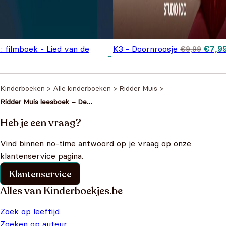
Oorsp
: filmboek - Lied van de
K3 - Doornroosje
€
7,9
€
9,99
prijs
Oorspronkelijke
Huidige
emeermin
€
14,99
€
18,99
€9,99
prijs was:
prijs is:
€18,99.
€14,99.
Kinderboeken
>
Alle kinderboeken
>
Ridder Muis
>
Ridder Muis leesboek – De
tuinwedstrijd
Heb je een vraag?
Vind binnen no-time antwoord op je vraag op onze
klantenservice pagina.
Klantenservice
Alles van Kinderboekjes.be
Zoek op leeftijd
Zoeken op auteur