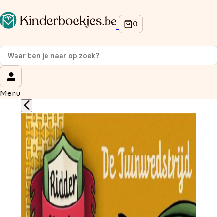
Op de hoogte blijven van onze acties?
Meld je aan voor onze nieuwsbrief en ontvang
10%
korting
op je eerste aankoop!
Wat is je voornaam?
*
Menu
Wat is je e-mailadres?
*
Aanmelden
We gebruiken je gegevens om contact op te nemen, in
overeenstemming met ons
privacybeleid.