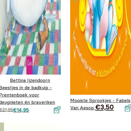
Bettina Ijzendoorn
Beestjes in de badkuip -
Prentenboek voor
Mooiste Sprookjes - Fabels
deugnieten én braveriken
€
3,50
Van Aesop
Oorspronkelijke prijs
Huidige prijs is:
€
21,95
€
14,95
was: €21,95.
€14,95.