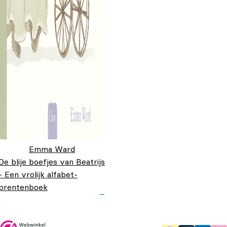
Emma Ward
De blije boefjes van Beatrijs
- Een vrolijk alfabet-
prentenboek
Oorspronkelijke prijs
Huidige prijs is:
€
18,95
€
9,95
was: €18,95.
€9,95.