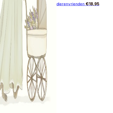
dierenvrienden
€
18,95