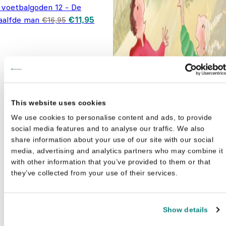
 voetbalgoden 12 - De
Oorspronkelijke
Huidige
aalfde man
€
11,95
€
16,95
prijs was:
prijs is:
€16,95.
€11,95.
This website uses cookies
We use cookies to personalise content and ads, to provide
social media features and to analyse our traffic. We also
share information about your use of our site with our social
media, advertising and analytics partners who may combine it
with other information that you’ve provided to them or that
they’ve collected from your use of their services.
Show details