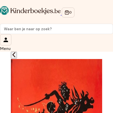
Op de hoogte blijven van onze acties?
Meld je aan voor onze nieuwsbrief en ontvang
10%
korting
op je eerste aankoop!
Wat is je voornaam?
*
Menu
Wat is je e-mailadres?
*
Aanmelden
We gebruiken je gegevens om contact op te nemen, in
overeenstemming met ons
privacybeleid.