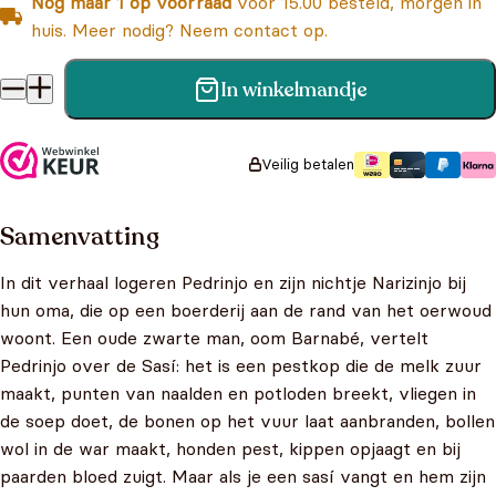
Nog maar 1 op voorraad
voor 15.00 besteld, morgen in
huis. Meer nodig? Neem contact op.
In winkelmandje
Sasí Het Bosduveltje Op Èèn Been aantal
Veilig betalen
Samenvatting
In dit verhaal logeren Pedrinjo en zijn nichtje Narizinjo bij
hun oma, die op een boerderij aan de rand van het oerwoud
woont. Een oude zwarte man, oom Barnabé, vertelt
Pedrinjo over de Sasí: het is een pestkop die de melk zuur
maakt, punten van naalden en potloden breekt, vliegen in
de soep doet, de bonen op het vuur laat aanbranden, bollen
wol in de war maakt, honden pest, kippen opjaagt en bij
paarden bloed zuigt. Maar als je een sasí vangt en hem zijn