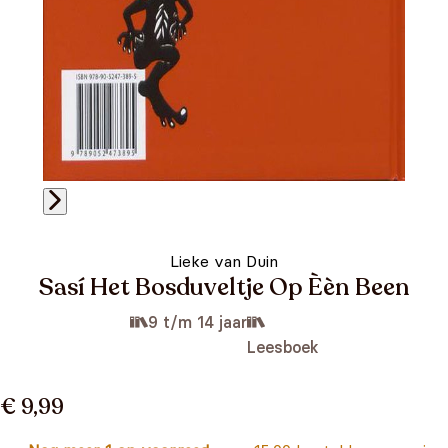
Lieke van Duin
Sasí Het Bosduveltje Op Èèn Been
9 t/m 14 jaar
Leesboek
€ 9,99