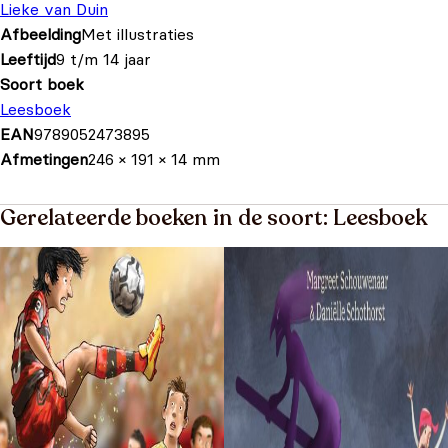
Lieke van Duin
Afbeelding
Met illustraties
Leeftijd
9 t/m 14 jaar
Soort boek
Leesboek
EAN
9789052473895
Afmetingen
246 × 191 × 14 mm
Gerelateerde boeken in de soort: Leesboek