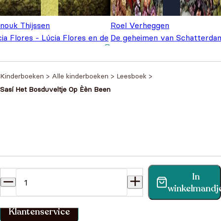
inouk Thijssen
Roel Verheggen
ia Flores - Lúcia Flores en de
De geheimen van Schatterda
hekste kermis
€
16,95
- Vlievlug
€
15,95
Kinderboeken
>
Alle kinderboeken
>
Leesboek
>
Sasí Het Bosduveltje Op Èèn Been
Heb je een vraag?
In
Vind binnen no-time antwoord op je vraag op onze
winkelmandj
klantenservice pagina.
Klantenservice