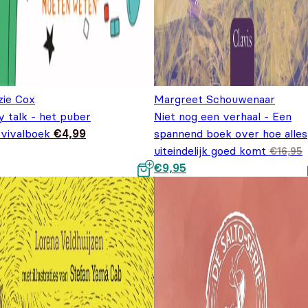
zie Cox
Margreet Schouwenaar
y talk - het puber
Niet nog een verhaal - Een
rvivalboek
€
4,99
spannend boek over hoe alles
uiteindelijk goed komt
€
16,95
Oorspronkelijke prijs was:
Huidige prijs is: €9,95.
€
9,95
€16,95.