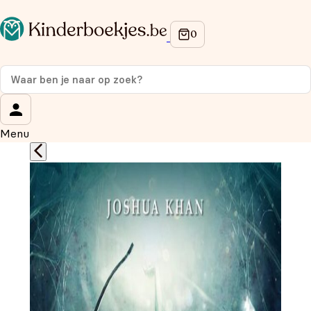
Op de hoogte blijven van onze acties?
Meld je aan voor onze nieuwsbrief en ontvang
10%
korting
op je eerste aankoop!
Wat is je voornaam?
*
Menu
Wat is je e-mailadres?
*
Aanmelden
We gebruiken je gegevens om contact op te nemen, in
overeenstemming met ons
privacybeleid.