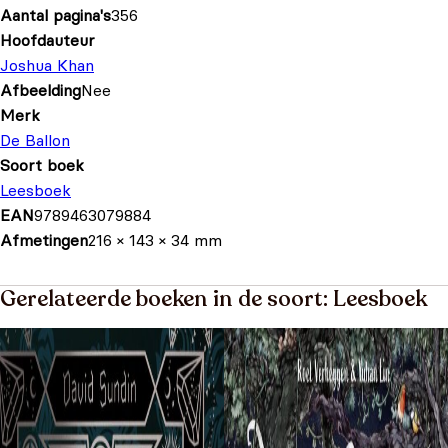
Aantal pagina's
356
Hoofdauteur
Joshua Khan
Afbeelding
Nee
Merk
De Ballon
Soort boek
Leesboek
EAN
9789463079884
Afmetingen
216 × 143 × 34 mm
Gerelateerde boeken in de soort: Leesboek