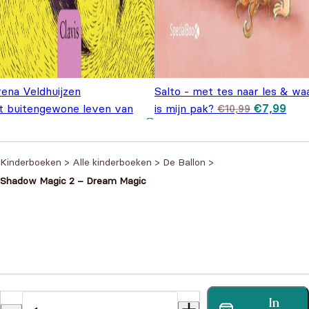
rena Veldhuijzen
Salto - met tes naar les & wa
Oorspronk
Huid
t buitengewone leven van
is mijn pak?
€
7,99
€
10,99
prijs was:
prijs
njamin Socks
€
14,95
€10,99.
€7,9
Kinderboeken
>
Alle kinderboeken
>
De Ballon
>
Shadow Magic 2 – Dream Magic
Heb je een vraag?
In