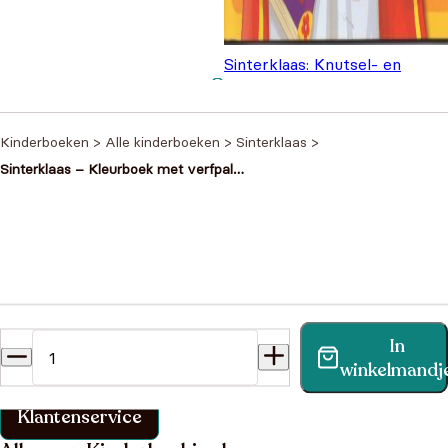
Sinterklaas: Knutsel- en
kleurboek
€
4,99
Kinderboeken
>
Alle kinderboeken
>
Sinterklaas
>
Sinterklaas – Kleurboek met verfpalet
en penseel
Heb je een vraag?
In
Vind binnen no-time antwoord op je vraag op onze
winkelmandj
klantenservice pagina.
Klantenservice