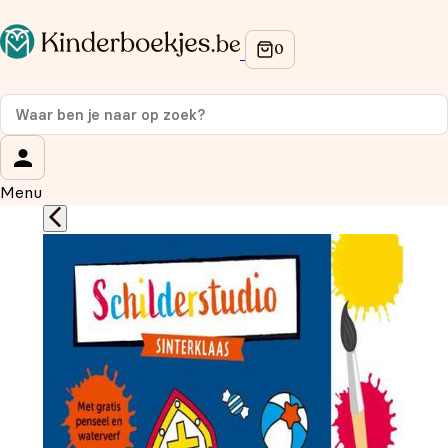
Op de hoogte blijven van onze acties?
Meld je aan voor onze nieuwsbrief en ontvang
10%
korting
op je eerste aankoop!
Wat is je voornaam?
*
Menu
Wat is je e-mailadres?
*
Aanmelden
We gebruiken je gegevens om contact op te nemen, in
overeenstemming met ons
privacybeleid.