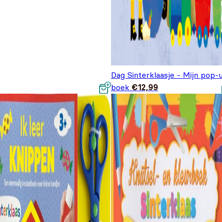
Dag Sinterklaasje - Mijn pop-
boek
€
12,99