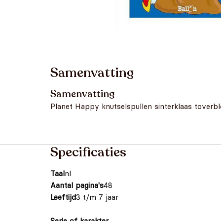
Samenvatting
Samenvatting
Planet Happy knutselspullen sinterklaas toverb
Specificaties
Taal
nl
Aantal pagina's
48
Leeftijd
3 t/m 7 jaar
Serie of karakter