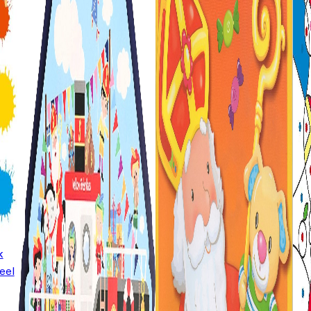
k
eel