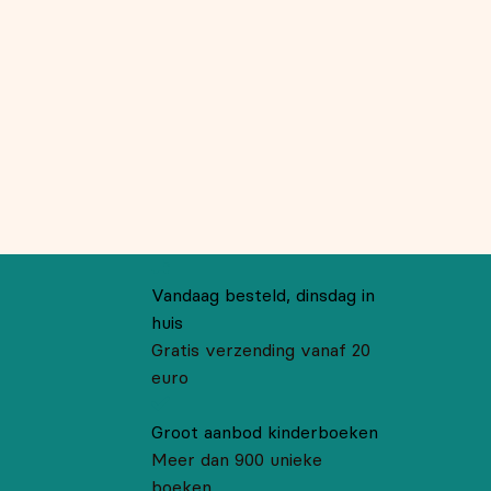
Vandaag besteld, dinsdag in
huis
Gratis verzending vanaf 20
euro
Groot aanbod kinderboeken
Meer dan 900 unieke
boeken