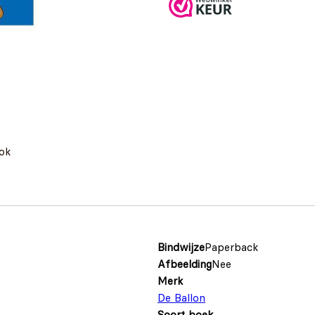
lok
Bindwijze
Paperback
Afbeelding
Nee
Merk
De Ballon
Soort boek