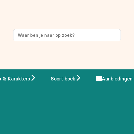
ng
op je eerste aankoop!
s & Karakters
Soort boek
Aanbiedingen
 overeenstemming met ons
privacybeleid.