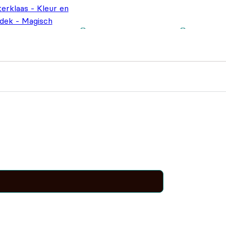
terklaas - Kleur en
dek - Magisch
urboek
€
3,99