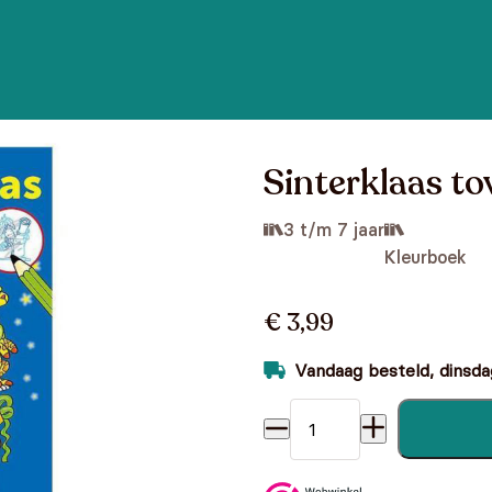
Sinterklaas to
3 t/m 7 jaar
Kleurboek
€ 3,99
Vandaag besteld, dinsdag
Sinterklaas toverblok aanta