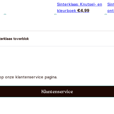
Sinterklaas: Knutsel- en
Sin
kleurboek
€
4,99
ont
kle
terklaas toverblok
op onze klantenservice pagina.
Klantenservice