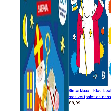
Sinterklaas - Kleurboe
met verfpalet en pens
€
9,99