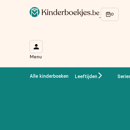
Op de hoogte blijven van onze acties?
Meld je aan voor onze nieuwsbrief en ontvang
10% korti
Wat is je voornaam?
*
Menu
Wat is je e-mailadres?
*
Alle kinderboeken
Leeftijden
Serie
Aanmelden
We gebruiken je gegevens om contact op te nemen, in