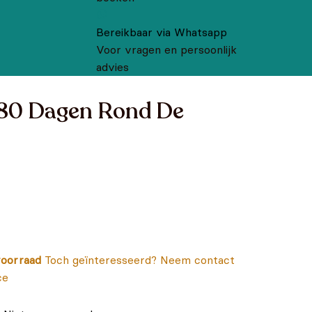
Bereikbaar via Whatsapp
Voor vragen en persoonlijk
advies
n 80 Dagen Rond De
oorraad
Toch geïnteresseerd? Neem contact
ce