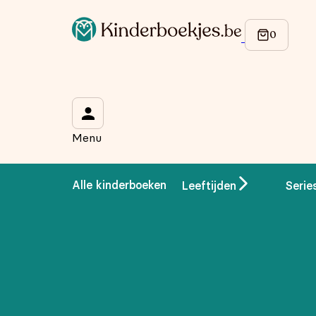
Op de hoogte blijven van onze acties?
Meld je aan voor onze nieuwsbrief en ontvang
10% korti
Wat is je voornaam?
*
Menu
Wat is je e-mailadres?
*
Alle kinderboeken
Leeftijden
Serie
Aanmelden
We gebruiken je gegevens om contact op te nemen, in