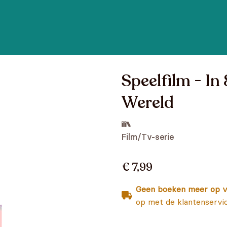
Speelfilm - I
Wereld
Film/Tv-serie
€ 7,99
Geen boeken meer op v
op met de klantenservi