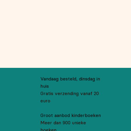
Vandaag besteld, dinsdag in
huis
Gratis verzending vanaf 20
euro
Groot aanbod kinderboeken
Meer dan 900 unieke
boeken