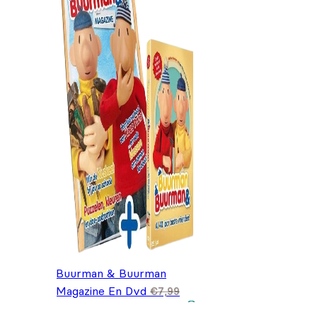
Buurman & Buurman
Magazine En Dvd
€
7,99
Oorspronkelijke prijs
Huidige prijs is:
€
3,99
was: €7,99.
€3,99.