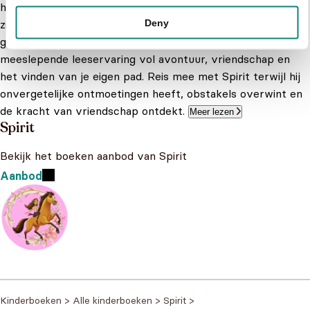
het ontembare wilde paard dat jonge lezers inspireert met
Deny
zijn ongebreidelde vrijheid en moed. Geïnspireerd door de
geliefde animatiefilm bieden de Spirit kinderboeken een
meeslepende leeservaring vol avontuur, vriendschap en
het vinden van je eigen pad. Reis mee met Spirit terwijl hij
onvergetelijke ontmoetingen heeft, obstakels overwint en
de kracht van vriendschap ontdekt.
Meer lezen
Spirit
Bekijk het boeken aanbod van Spirit
Aanbod
Kinderboeken
>
Alle kinderboeken
>
Spirit
>