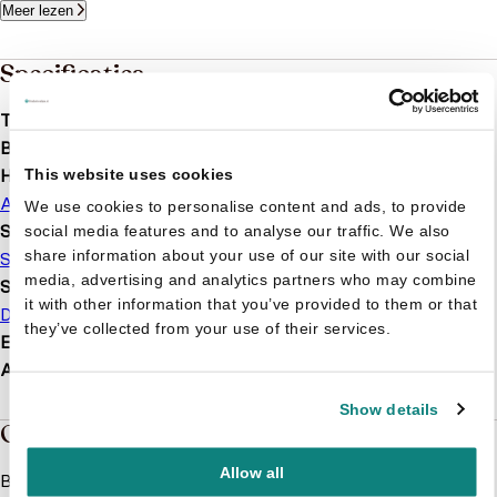
Meer lezen
Specificaties
Taal
nl
Bindwijze
Paperback
Hoofdauteur
This website uses cookies
Allerlei
We use cookies to personalise content and ads, to provide
Serie of karakter
social media features and to analyse our traffic. We also
share information about your use of our site with our social
Spirit
media, advertising and analytics partners who may combine
Soort boek
it with other information that you’ve provided to them or that
Doeboek
Kleurboek
they’ve collected from your use of their services.
EAN
9789059247185
Afmetingen
298 × 6 mm
Show details
Over de boeken van Spirit
Allow all
Betreed de uitgestrekte prairies en maak kennis met Spirit,