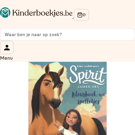
Op de hoogte blijven van onze acties?
Meld je aan voor onze nieuwsbrief en ontvang
10%
korting
op je eerste aankoop!
Wat is je voornaam?
*
Menu
Wat is je e-mailadres?
*
Aanmelden
We gebruiken je gegevens om contact op te nemen, in
overeenstemming met ons
privacybeleid.