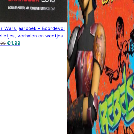
ar Wars jaarboek - Boordevol
lletjes, verhalen en weetjes
Oorspronkelijke prijs
Huidige prijs is:
€
1,99
,99
was: €6,99.
€1,99.