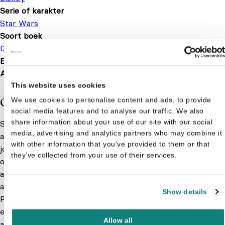
Serie of karakter
Star Wars
Soort boek
Doeboek
EAN
8710823003455
Afmetingen
273 × 6 mm
This website uses cookies
Over de boeken van Star Wars
We use cookies to personalise content and ads, to provide
social media features and to analyse our traffic. We also
share information about your use of our site with our social
Stap in de futuristische wereld van een galaxy far, far
media, advertising and analytics partners who may combine it
away met onze collectie Star Wars kinderboekjes! Laat
with other information that you’ve provided to them or that
jouw (klein)kind de verhalen van jouw favoriete personages
they’ve collected from your use of their services.
ontdekken, van Luke Skywalker tot Darth Vader. Er zijn
allerlei soorten kinderboekjes te vinden met kleurrijke en
avontuurlijke verhalen die geschikt zijn voor jonge
Show details
Padawans en Jedi’s van alle leeftijden. Bestel vandaag nog
en beleef samen met jouw kind één van de spannende
Allow all
avonturen uit de Star Wars kinderboeken!
Meer lezen