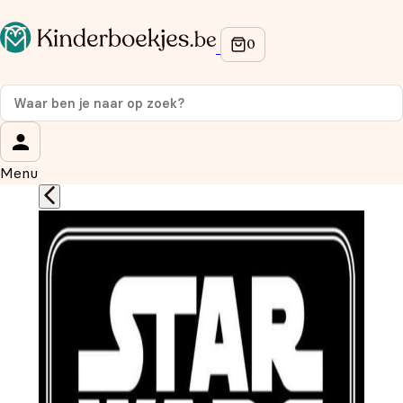
Op de hoogte blijven van onze acties?
Meld je aan voor onze nieuwsbrief en ontvang
10%
korting
op je eerste aankoop!
Wat is je voornaam?
*
Menu
Wat is je e-mailadres?
*
Aanmelden
We gebruiken je gegevens om contact op te nemen, in
overeenstemming met ons
privacybeleid.