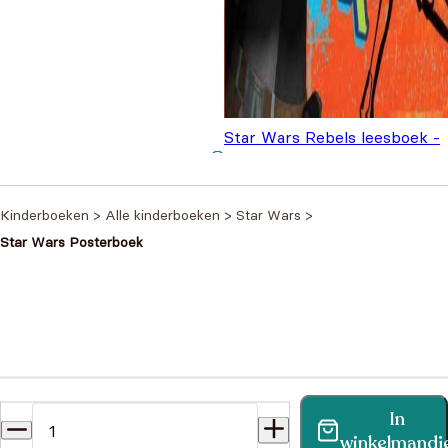
Star Wars Rebels leesboek -
Sabine
€
9,99
Kinderboeken
>
Alle kinderboeken
>
Star Wars
>
Star Wars Posterboek
Heb je een vraag?
In
Vind binnen no-time antwoord op je vraag op onze
winkelmandj