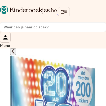
Op de hoogte blijven van onze acties?
Meld je aan voor onze nieuwsbrief en ontvang
10%
korting
op je eerste aankoop!
Wat is je voornaam?
*
Menu
Wat is je e-mailadres?
*
Aanmelden
We gebruiken je gegevens om contact op te nemen,
in overeenstemming met ons
privacybeleid.