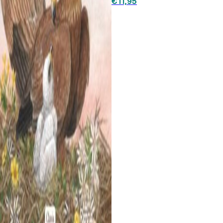
€
11,95
€18,95.