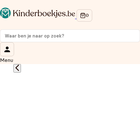
Op de hoogte blijven van onze acties?
Meld je aan voor onze nieuwsbrief en ontvang
10%
korting
op je eerste aankoop!
Wat is je voornaam?
*
Menu
Wat is je e-mailadres?
*
Aanmelden
We gebruiken je gegevens om contact op te nemen, in
overeenstemming met ons
privacybeleid.