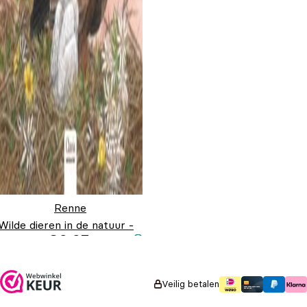
Renne
Wilde dieren in de natuur -
€
9,95
De arend
Veilig betalen