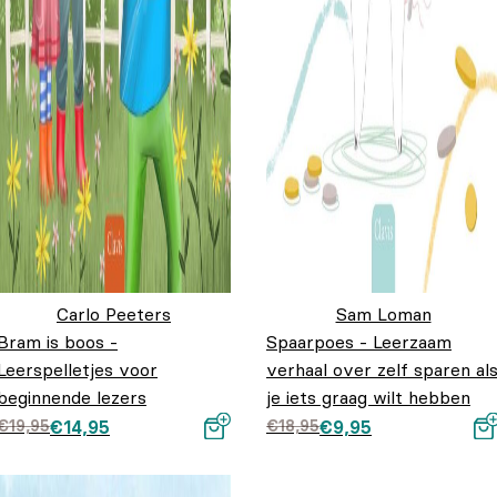
Carlo Peeters
Sam Loman
Bram is boos -
Spaarpoes - Leerzaam
Leerspelletjes voor
verhaal over zelf sparen al
beginnende lezers
je iets graag wilt hebben
Oorspronkelijke prijs
Huidige prijs is:
Oorspronkelijke prij
Huidige prijs is:
€
19,95
€
14,95
€
18,95
€
9,95
was: €19,95.
€14,95.
was: €18,95.
€9,95.