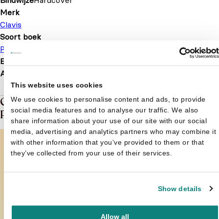
Bindwijze
Hardcover
Merk
Clavis
Soort boek
Prentenboek
Voorleesboek
EAN
9789044829761
Afmetingen
297 × 217 × 9 mm
This website uses cookies
Gerelateerde boeken in de soort:
We use cookies to personalise content and ads, to provide
social media features and to analyse our traffic. We also
Prentenboek
share information about your use of our site with our social
media, advertising and analytics partners who may combine it
with other information that you’ve provided to them or that
they’ve collected from your use of their services.
Show details
Allow all