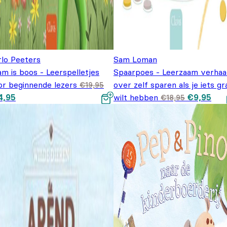
rlo Peeters
Sam Loman
m is boos - Leerspelletjes
Spaarpoes - Leerzaam verhaa
or beginnende lezers
over zelf sparen als je iets gr
€
19,95
spronkelijke prijs was:
Huidige prijs is: €14,95.
Oorspronk
Hui
4,95
wilt hebben
€
9,95
€
18,95
9,95.
prijs was:
prijs
€18,95.
€9,