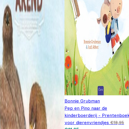
Bonnie Grubman
Pep en Pino naar de
kinderboerderij - Prentenboe
voor dierenvriendjes
€
18,95
Oorspronkelijke prijs was:
Huidige prijs is: €11,95