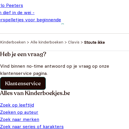
rlo Peeters
 dief in de wei -
erspelletjes voor beginnende
ers
€
18,95
Kinderboeken
>
Alle kinderboeken
>
Clavis
>
Stoute ikke
Heb je een vraag?
Vind binnen no-time antwoord op je vraag op onze
klantenservice pagina.
Klantenservice
Alles van Kinderboekjes.be
Zoek op leeftijd
Zoeken op auteur
Zoek naar merken
Zoek naar series of karakters