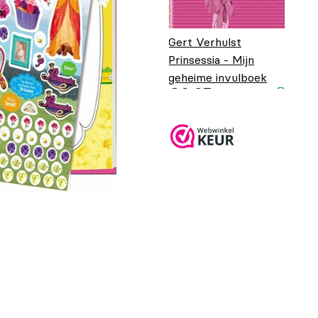
Gert Verhulst
Prinsessia - Mijn
geheime invulboek
€
6,95