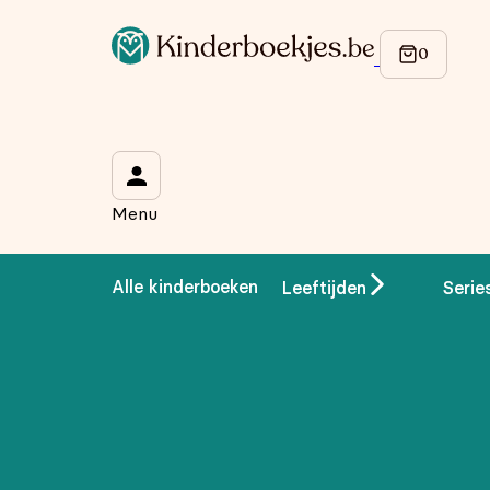
Op de hoogte blijven van onze acties?
Meld je aan voor onze nieuwsbrief en ontvang
10% korti
Wat is je voornaam?
*
Menu
Wat is je e-mailadres?
*
Alle kinderboeken
Leeftijden
Serie
Aanmelden
We gebruiken je gegevens om contact op te nemen, in