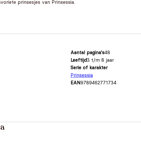
oriete prinsesjes van Prinsessia.
Aantal pagina's
48
Leeftijd
3 t/m 8 jaar
Serie of karakter
Prinsessia
EAN
9789462771734
ia