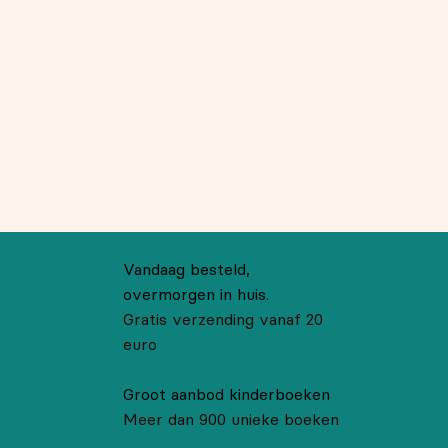
Vandaag besteld,
overmorgen in huis.
Gratis verzending vanaf 20
euro
Groot aanbod kinderboeken
Meer dan 900 unieke boeken