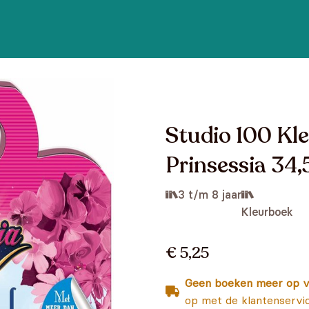
Studio 100 Kle
Prinsessia 34
3 t/m 8 jaar
Kleurboek
€ 5,25
Geen boeken meer op v
op met de klantenservi