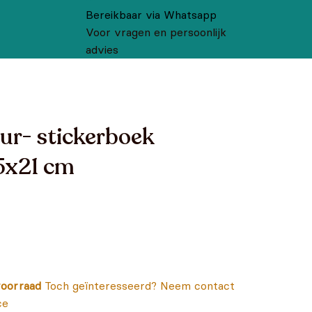
Bereikbaar via Whatsapp
Voor vragen en persoonlijk
advies
ur- stickerboek
,5x21 cm
oorraad
Toch geïnteresseerd? Neem contact
ce