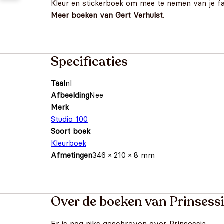
Kleur en stickerboek om mee te nemen van je fav
Meer boeken van Gert Verhulst
.
Specificaties
Taal
nl
Afbeelding
Nee
Merk
Studio 100
Soort boek
Kleurboek
Afmetingen
346 × 210 × 8 mm
Over de boeken van Prinsess
Er is nog niks geschreven over Prinsessia