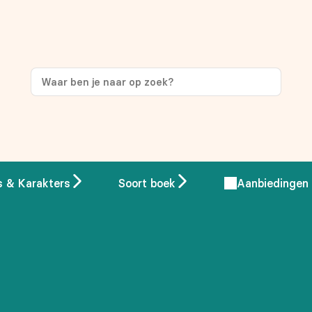
ng
op je eerste aankoop!
s & Karakters
Soort boek
Aanbiedingen
 overeenstemming met ons
privacybeleid.