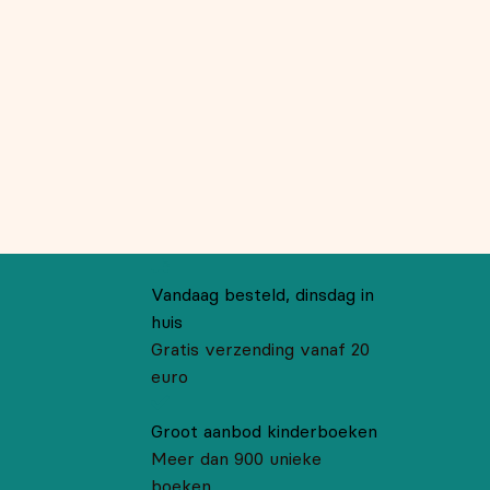
Vandaag besteld, dinsdag in
huis
Gratis verzending vanaf 20
euro
Groot aanbod kinderboeken
Meer dan 900 unieke
boeken