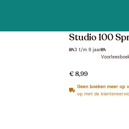
Studio 100 Sp
3 t/m 9 jaar
Voorleesboe
€ 8,99
Geen boeken meer op v
op met de klantenservi