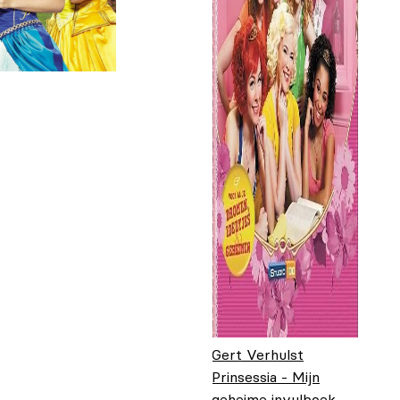
Gert Verhulst
Prinsessia - Mijn
geheime invulboek