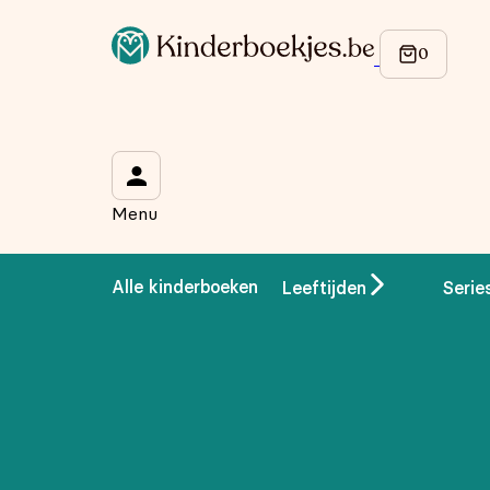
Op de hoogte blijven van onze acties?
Meld je aan voor onze nieuwsbrief en ontvang
10% korti
Wat is je voornaam?
*
Menu
Wat is je e-mailadres?
*
Alle kinderboeken
Leeftijden
Serie
Aanmelden
We gebruiken je gegevens om contact op te nemen, in