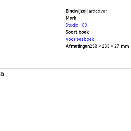
Bindwijze
Hardcover
Merk
Studio 100
Soort boek
Voorleesboek
Afmetingen
238 × 233 × 27 mm
ia