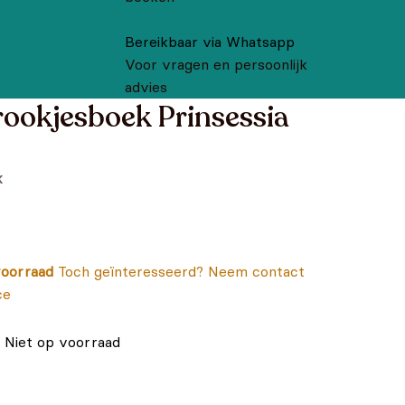
Bereikbaar via Whatsapp
Voor vragen en persoonlijk
advies
rookjesboek Prinsessia
k
oorraad
Toch geïnteresseerd? Neem contact
ce
Niet op voorraad