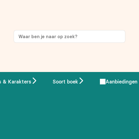
ng
op je eerste aankoop!
s & Karakters
Soort boek
Aanbiedingen
 overeenstemming met ons
privacybeleid.