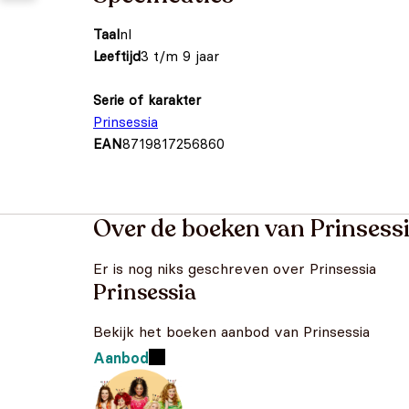
Taal
nl
Leeftijd
3 t/m 9 jaar
Serie of karakter
Prinsessia
EAN
8719817256860
Over de boeken van Prinsess
Er is nog niks geschreven over Prinsessia
Prinsessia
Bekijk het boeken aanbod van Prinsessia
Aanbod