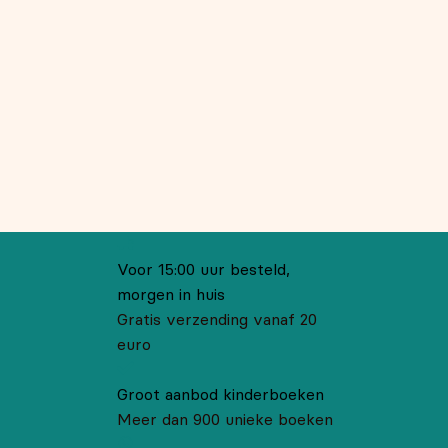
Voor 15:00 uur besteld,
morgen in huis
Gratis verzending vanaf 20
euro
Groot aanbod kinderboeken
Meer dan 900 unieke boeken