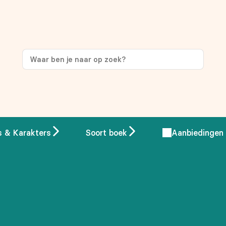
ng
op je eerste aankoop!
s & Karakters
Soort boek
Aanbiedingen
 overeenstemming met ons
privacybeleid.