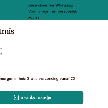
Bereikbaar via Whatsapp
Voor vragen en persoonlijk
advies
stmis
,
ek
 morgen in huis
Gratis verzending vanaf 20
In winkelmandje