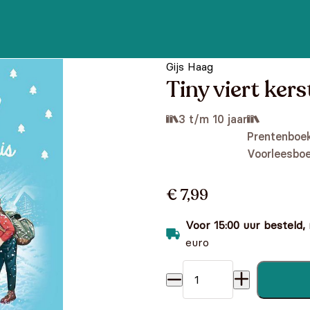
Gijs Haag
Tiny viert ker
3 t/m 10 jaar
Prentenboek
Voorleesbo
€ 7,99
Voor 15:00 uur besteld,
euro
Tiny viert kerstmis aantal