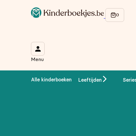
Op de hoogte blijven van onze acties?
Meld je aan voor onze nieuwsbrief en ontvang
10% korti
Wat is je voornaam?
*
Menu
Wat is je e-mailadres?
*
Alle kinderboeken
Leeftijden
Serie
Aanmelden
We gebruiken je gegevens om contact op te nemen, in