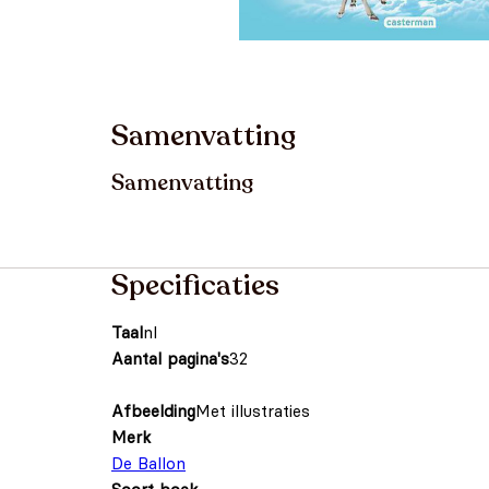
Samenvatting
Samenvatting
Specificaties
Taal
nl
Aantal pagina's
32
Afbeelding
Met illustraties
Merk
De Ballon