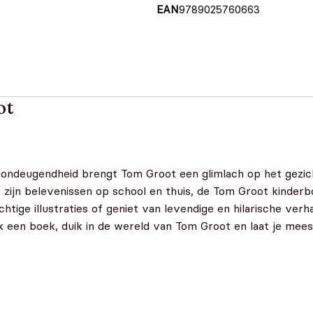
EAN
9789025760663
ot
n ondeugendheid brengt Tom Groot een glimlach op het gezich
t zijn belevenissen op school en thuis, de Tom Groot kinde
achtige illustraties of geniet van levendige en hilarische ve
 een boek, duik in de wereld van Tom Groot en laat je mees