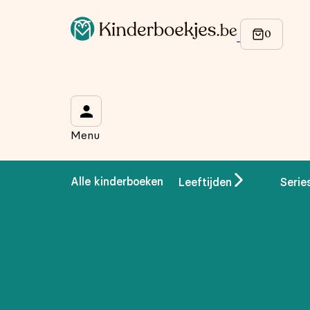
Op de hoogte blijven van onze acties?
Meld je aan voor onze nieuwsbrief en ontvang
10% korti
Wat is je voornaam?
*
Menu
Wat is je e-mailadres?
*
Alle kinderboeken
Leeftijden
Serie
Aanmelden
We gebruiken je gegevens om contact op te nemen, in