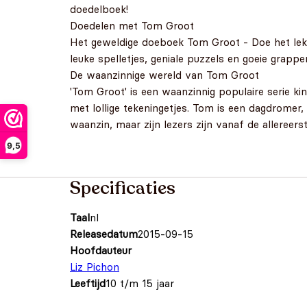
doedelboek!
Doedelen met Tom Groot
Het geweldige doeboek Tom Groot - Doe het lekke
leuke spelletjes, geniale puzzels en goeie grapp
De waanzinnige wereld van Tom Groot
'Tom Groot' is een waanzinnig populaire serie ki
met lollige tekeningetjes. Tom is een dagdromer, 
waanzin, maar zijn lezers zijn vanaf de allereers
9,5
Specificaties
Taal
nl
Releasedatum
2015-09-15
Hoofdauteur
Liz Pichon
Leeftijd
10 t/m 15 jaar