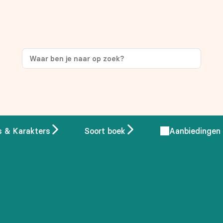
ng
op je eerste aankoop!
s & Karakters
Soort boek
Aanbiedingen
 overeenstemming met ons
privacybeleid.