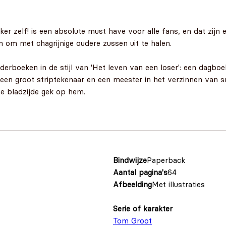
r zelf! is een absolute must have voor alle fans, en dat zijn e
en om met chagrijnige oudere zussen uit te halen.
nderboeken in de stijl van 'Het leven van een loser': een dagbo
een groot striptekenaar en een meester in het verzinnen van smoe
te bladzijde gek op hem.
Bindwijze
Paperback
Aantal pagina's
64
Afbeelding
Met illustraties
Serie of karakter
Tom Groot