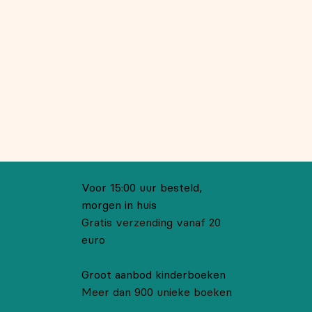
Voor 15:00 uur besteld,
morgen in huis
Gratis verzending vanaf 20
euro
Groot aanbod kinderboeken
Meer dan 900 unieke boeken