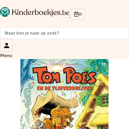
Op de hoogte blijven van onze acties?
Meld je aan voor onze nieuwsbrief en ontvang
10%
korting
op je eerste aankoop!
Wat is je voornaam?
*
Menu
Wat is je e-mailadres?
*
Aanmelden
We gebruiken je gegevens om contact op te nemen, in
overeenstemming met ons
privacybeleid.