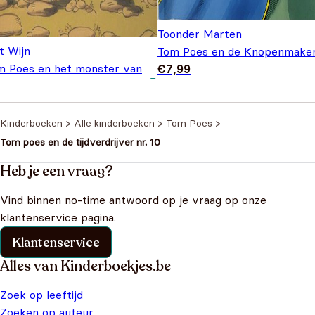
Toonder Marten
t Wijn
Tom Poes en de Knopenmake
m Poes en het monster van
€
7,99
Oorspronkelijke
Huidige
Hopvallei nr. 3
€
5,95
€
8,95
prijs was:
prijs is:
€8,95.
€5,95.
Kinderboeken
>
Alle kinderboeken
>
Tom Poes
>
Tom poes en de tijdverdrijver nr. 10
Heb je een vraag?
Vind binnen no-time antwoord op je vraag op onze
klantenservice pagina.
Klantenservice
Alles van Kinderboekjes.be
Zoek op leeftijd
Zoeken op auteur