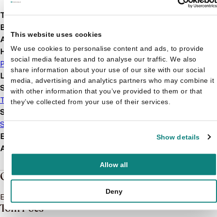
Taal
nl
Bindwijze
Softcover
This website uses cookies
Aantal pagina's
52
We use cookies to personalise content and ads, to provide
Hoofdauteur
social media features and to analyse our traffic. We also
Piet Wijn
share information about your use of our site with our social
Leeftijd
7 t/m 14 jaar
media, advertising and analytics partners who may combine it
Serie of karakter
with other information that you’ve provided to them or that
Tom Poes
they’ve collected from your use of their services.
Soort boek
Stripboek
EAN
9789064381751
Show details
Afmetingen
259 × 202 × 7 mm
Allow all
Over de boeken van Tom Poes
Deny
Er is nog niks geschreven over Tom Poes
Tom Poes