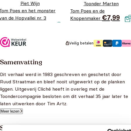
Piet Wijn
Toonder Marten
Tom Poes en het monster
Tom Poes en de
€
7,99
van de Hopvallei nr. 3
Knopenmaker
Oorspronkelijke prijs
Huidige prijs is:
€
8,95
€
5,95
was: €8,95.
€5,95.
Veilig betalen
Samenvatting
Dit verhaal werd in 1983 geschreven en geschetst door
Ruud Straatman en bleef nooit uitgewerkt op de planken
liggen. Uitgeverij Cliché heeft in overleg met de
Toondercompagnie besloten om dit verhaal 35 jaar later te
laten uitwerken door Tim Artz.
Meer lezen
Specificaties