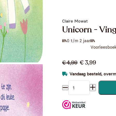
Claire Mowat
Unicorn - Vin
0 t/m 2 jaar
Voorleesboe
€ 3,99
€ 4,99
Vandaag besteld, overmo
Unicorn - Vingerpopboek aa