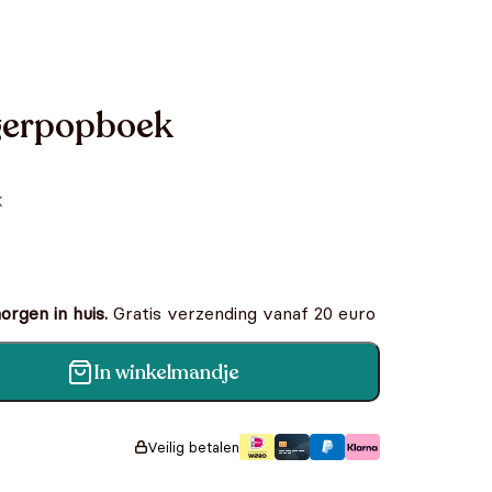
gerpopboek
k
rgen in huis.
Gratis verzending vanaf 20 euro
In winkelmandje
ntal
Veilig betalen