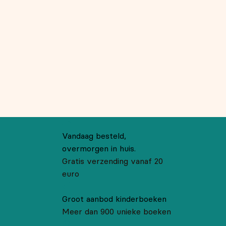
Vandaag besteld,
overmorgen in huis.
Gratis verzending vanaf 20
euro
Groot aanbod kinderboeken
Meer dan 900 unieke boeken