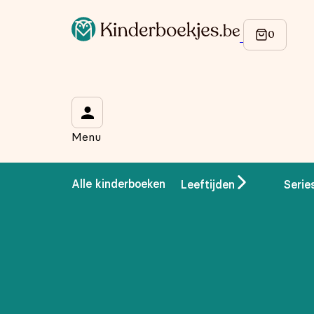
Op de hoogte blijven van onze acties?
Meld je aan voor onze nieuwsbrief en ontvang
10% korti
Wat is je voornaam?
*
Menu
Wat is je e-mailadres?
*
Alle kinderboeken
Leeftijden
Serie
Aanmelden
We gebruiken je gegevens om contact op te nemen, in