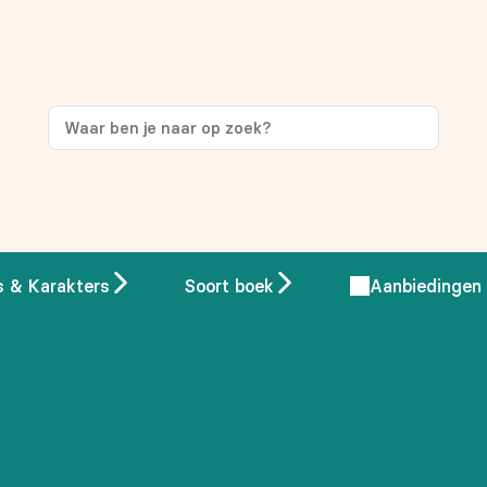
ng
op je eerste aankoop!
s & Karakters
Soort boek
Aanbiedingen
 overeenstemming met ons
privacybeleid.