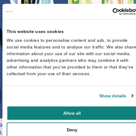
This website uses cookies
We use cookies to personalise content and ads, to provide
social media features and to analyse our traffic. We also shar
information about your use of our site with our social media,
advertising and analytics partners who may combine it with
other information that you’ve provided to them or that they’ve
collected from your use of their services.
Show details
Allow all
ookachtige raadsels - Word
Mijn leukste oefenboek -
Oorspronkelijke prijs was: €9,99.
Huidige prijs is: €5,99.
Deny
n wiskid
€
5,99
Kleuren - De
€
9,99