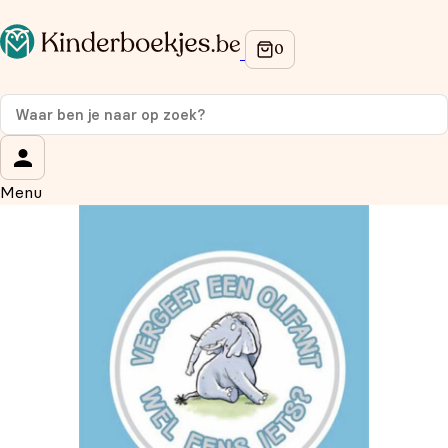
Op de hoogte blijven van onze acties?
Meld je aan voor onze nieuwsbrief en ontvang
10%
korting
op je eerste aankoop!
Wat is je voornaam?
*
Menu
Wat is je e-mailadres?
*
Aanmelden
We gebruiken je gegevens om contact op te nemen, in
overeenstemming met ons
privacybeleid.