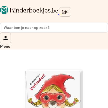
Op de hoogte blijven van onze acties?
Meld je aan voor onze nieuwsbrief en ontvang
10%
korting
op je eerste aankoop!
Wat is je voornaam?
*
Menu
Wat is je e-mailadres?
*
Aanmelden
We gebruiken je gegevens om contact op te nemen, in
overeenstemming met ons
privacybeleid.