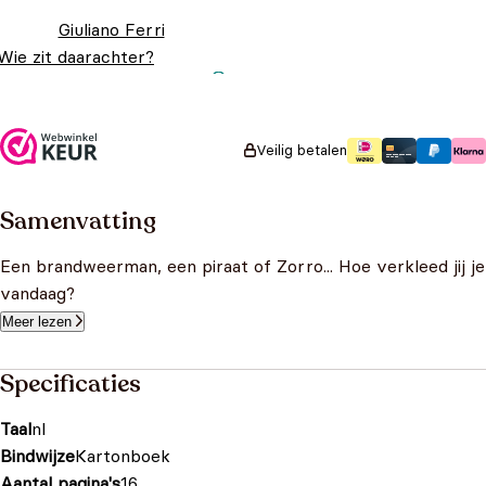
Giuliano Ferri
Wie zit daarachter?
Oorspronkelijke prijs
Huidige prijs is:
€
14,99
€
11,99
was: €14,99.
€11,99.
Veilig betalen
Samenvatting
Een brandweerman, een piraat of Zorro... Hoe verkleed jij je
vandaag?
Meer lezen
Specificaties
Taal
nl
Bindwijze
Kartonboek
Aantal pagina's
16