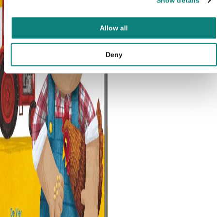
Show details
verstopt in de jungle kleine
tijger?
€
5,99
Allow all
Deny