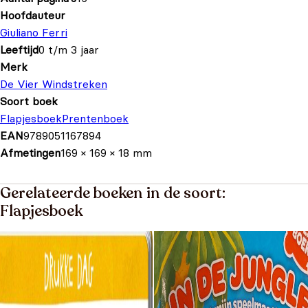
Hoofdauteur
Giuliano Ferri
Leeftijd
0 t/m 3 jaar
Merk
De Vier Windstreken
Soort boek
Flapjesboek
Prentenboek
EAN
9789051167894
Afmetingen
169 × 169 × 18 mm
Gerelateerde boeken in de soort:
Flapjesboek