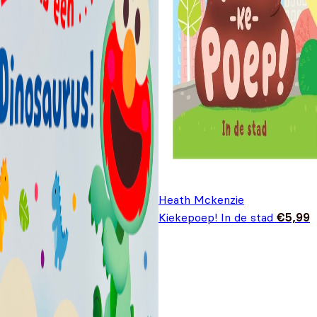
Heath Mckenzie
Kiekepoep! In de stad
€
5,99