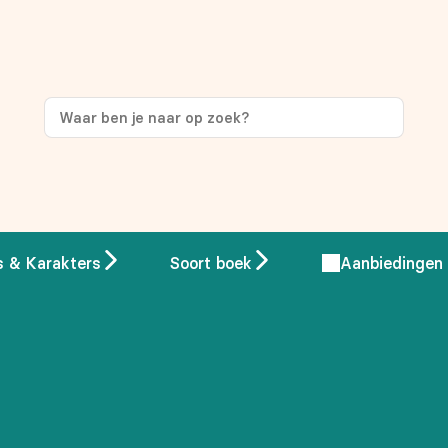
ng
op je eerste aankoop!
s & Karakters
Soort boek
Aanbiedingen
 overeenstemming met ons
privacybeleid.