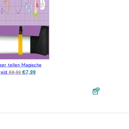
leer tellen Magische
Oorspronkelijke prijs was: €8,99.
Huidige prijs is: €7,99.
eld
€
7,99
€
8,99