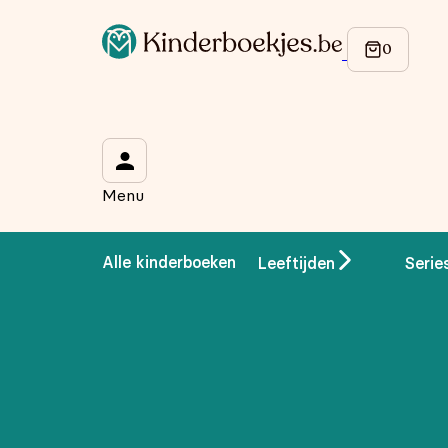
Op de hoogte blijven van onze acties?
Meld je aan voor onze nieuwsbrief en ontvang
10% korti
Wat is je voornaam?
*
Menu
Wat is je e-mailadres?
*
Alle kinderboeken
Leeftijden
Serie
Aanmelden
We gebruiken je gegevens om contact op te nemen, in