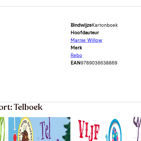
Bindwijze
Kartonboek
Hoofdauteur
Marnie Willow
Merk
Rebo
EAN
9789036638869
ort: Telboek