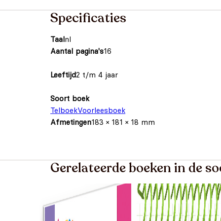
Specificaties
Taal
nl
Aantal pagina's
16
Leeftijd
2 t/m 4 jaar
Soort boek
Telboek
Voorleesboek
Afmetingen
183 × 181 × 18 mm
Gerelateerde boeken in de so