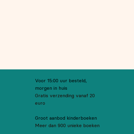
Voor 15:00 uur besteld,
morgen in huis
Gratis verzending vanaf 20
euro
Groot aanbod kinderboeken
Meer dan 900 unieke boeken