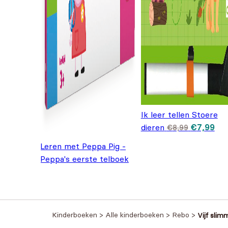
Ik leer tellen Stoere
Oorspronk
Hui
dieren
€
7,99
€
8,99
Leren met Peppa Pig -
Peppa's eerste telboek
€
10,99
Kinderboeken
>
Alle kinderboeken
>
Rebo
>
Vijf sli