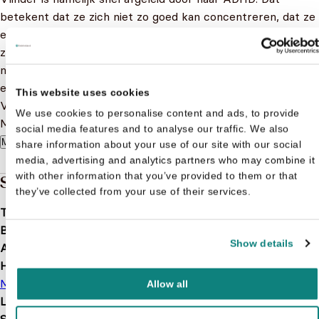
betekent dat ze zich niet zo goed kan concentreren, dat ze
een beetje druk is – en soms verschrikkelijk druk – en dat
ze de wereld om haar heen niet altijd begrijpt. Dat geeft
niets. Want Vlinder is ook creatief, slim, vrolijk en spontaan
en daardoor gebeurt er altijd wel wat. Vlinder is uniek.
This website uses cookies
Vlinder is Vlinder.
We use cookies to personalise content and ads, to provide
Met treffende illustraties van Iris Boter.
social media features and to analyse our traffic. We also
Meer lezen
share information about your use of our site with our social
media, advertising and analytics partners who may combine it
with other information that you’ve provided to them or that
Specificaties
they’ve collected from your use of their services.
Taal
nl
Bindwijze
Hardcover
Show details
Aantal pagina's
112
Hoofdauteur
Miriam Bruijstens
Allow all
Leeftijd
6 t/m 11 jaar