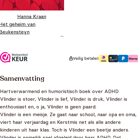
Hanna Kraan
Het geheim van
Beukensteyn
Oorspronkelijke prijs
Huidige prijs is:
€
19,99
€
14,99
was: €19,99.
€14,99.
Veilig betalen
Samenvatting
Hartverwarmend en humoristisch boek over ADHD
Vlinder is stoer, Vlinder is lief, Vlinder is druk, Vlinder is
enthousiast en, o ja, Vlinder is geen paard.
Vlinder is een meisje. Ze gaat naar school, naar opa en oma,
viert haar verjaardag en Kerstmis net als alle andere
kinderen uit haar klas. Toch is Vlinder een beetje anders.
Vlinder is namelijk snel afgeleid door haar ADHD. Dat