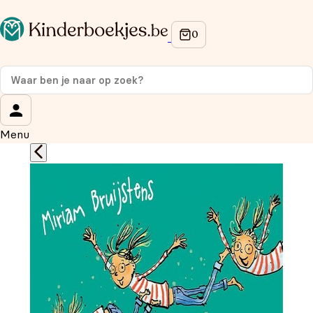
Op de hoogte blijven van onze acties?
Meld je aan voor onze nieuwsbrief en ontvang
10%
korting
op je eerste aankoop!
Wat is je voornaam?
*
Menu
Wat is je e-mailadres?
*
Aanmelden
We gebruiken je gegevens om contact op te nemen, in
overeenstemming met ons
privacybeleid.