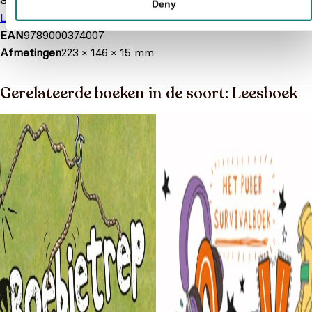
Soort boek
Deny
Leesboek
Voorleesboek
EAN
9789000374007
Afmetingen
223 × 146 × 15 mm
Gerelateerde boeken in de soort: Leesboek