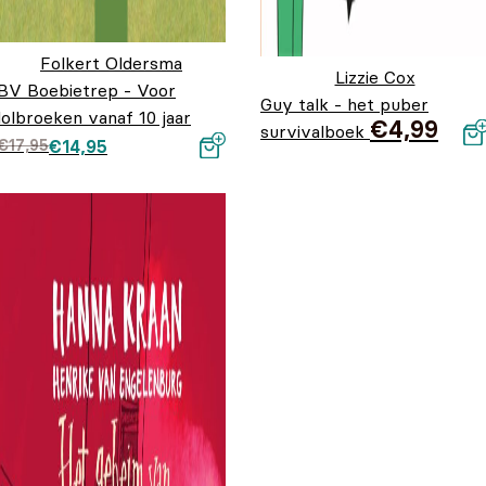
Folkert Oldersma
Lizzie Cox
BV Boebietrep - Voor
Guy talk - het puber
lolbroeken vanaf 10 jaar
€
4,99
survivalboek
Oorspronkelijke prijs
Huidige prijs is:
€
17,95
€
14,95
was: €17,95.
€14,95.