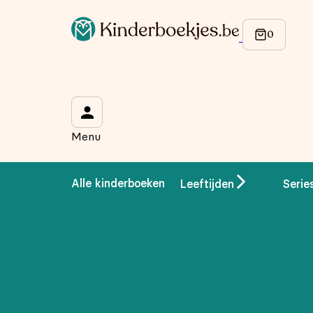
Op de hoogte blijven van onze acties?
Meld je aan voor onze nieuwsbrief en ontvang
10% korti
Wat is je voornaam?
*
Menu
Wat is je e-mailadres?
*
Alle kinderboeken
Leeftijden
Serie
Aanmelden
We gebruiken je gegevens om contact op te nemen, in