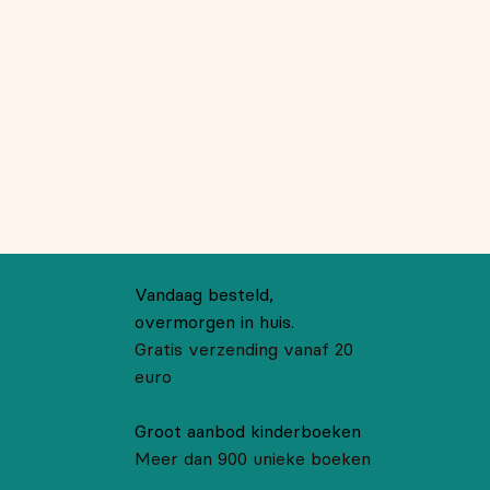
Vandaag besteld,
overmorgen in huis.
Gratis verzending vanaf 20
euro
Groot aanbod kinderboeken
Meer dan 900 unieke boeken