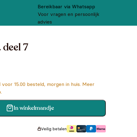
Bereikbaar via Whatsapp
Voor vragen en persoonlijk
advies
 deel 7
d
voor 15.00 besteld, morgen in huis. Meer
.
In winkelmandje
Veilig betalen