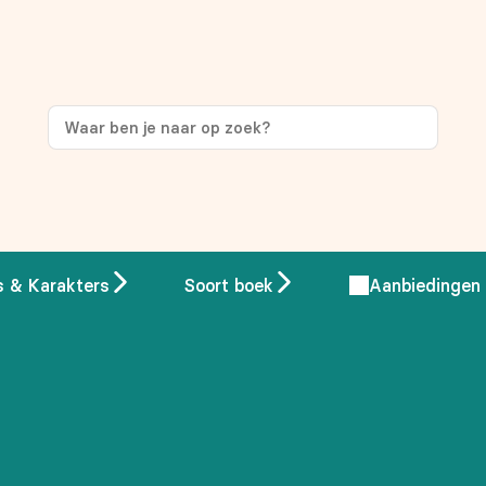
ng
op je eerste aankoop!
s & Karakters
Soort boek
Aanbiedingen
 overeenstemming met ons
privacybeleid.