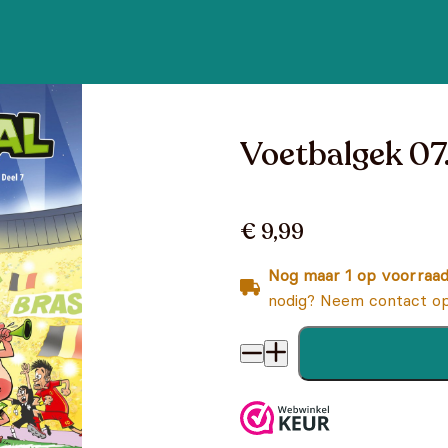
Voetbalgek 07.
€ 9,99
Nog maar 1 op voorraa
nodig? Neem contact op
Voetbalgek 07. deel 7 aantal