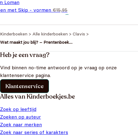
m Loman
ren met Skip - vormen
€
15,95
spronkelijke prijs was:
Huidige prijs is: €9,95.
,95
5,95.
Kinderboeken
>
Alle kinderboeken
>
Clavis
>
Wat maakt jou blij? – Prentenboek
voor vrolijke dierenvrienden vanaf 4
jaar
Heb je een vraag?
Vind binnen no-time antwoord op je vraag op onze
klantenservice pagina.
Klantenservice
Alles van Kinderboekjes.be
Zoek op leeftijd
Zoeken op auteur
Zoek naar merken
Zoek naar series of karakters