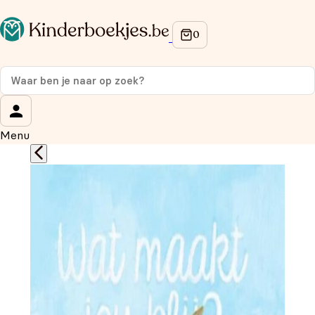
Op de hoogte blijven van onze acties?
Meld je aan voor onze nieuwsbrief en ontvang
10%
korting
op je eerste aankoop!
Wat is je voornaam?
*
Menu
Wat is je e-mailadres?
*
Aanmelden
We gebruiken je gegevens om contact op te nemen, in
overeenstemming met ons
privacybeleid.