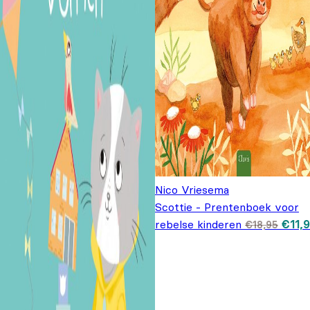
Nico Vriesema
Scottie - Prentenboek voor
Oorsp
rebelse kinderen
€
11,
€
18,95
prijs
€18,9