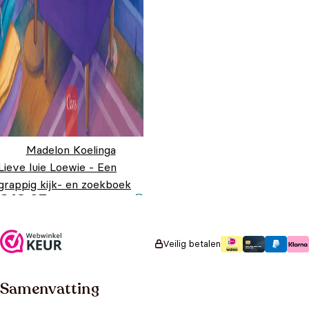
Madelon Koelinga
Lieve luie Loewie - Een
grappig kijk- en zoekboek
€
18,95
Veilig betalen
Samenvatting