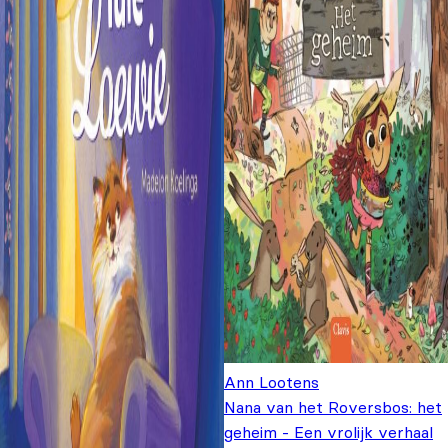
Ann Lootens
Nana van het Roversbos: het
geheim - Een vrolijk verhaal