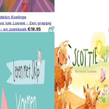
delon Koelinga
ve luie Loewie - Een grappig
jk- en zoekboek
€
18,95