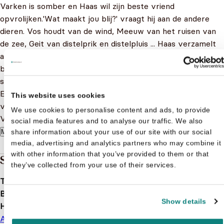
Varken is somber en Haas wil zijn beste vriend
opvrolijken.'Wat maakt jou blij?' vraagt hij aan de andere
dieren. Vos houdt van de wind, Meeuw van het ruisen van
de zee, Geit van distelprik en distelpluis ... Haas verzamelt
alle blijmakers in een ton, husselt ze goed door elkaar en
brengt zijn bijzondere cadeau naar Varken. Zou zijn
sombere vriend hiervan weer vrolijk worden?
Een opgewekt boek over vriendschap, elkaar helpen én de
This website uses cookies
verschillende zintuigen
We use cookies to personalise content and ads, to provide
Voor vrolijke dierenvrienden vanaf 4 jaar.
social media features and to analyse our traffic. We also
share information about your use of our site with our social
Meer lezen
media, advertising and analytics partners who may combine it
with other information that you’ve provided to them or that
Specificaties
they’ve collected from your use of their services.
Taal
nl
Bindwijze
Hardcover
Show details
Hoofdauteur
Anne Schneider