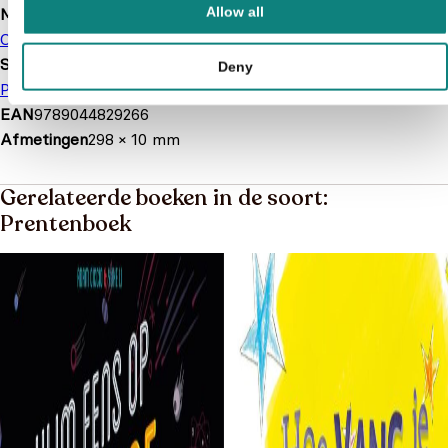
Allow all
Merk
Clavis
Soort boek
Deny
Prentenboek
Voorleesboek
EAN
9789044829266
Afmetingen
298 × 10 mm
Gerelateerde boeken in de soort:
Prentenboek