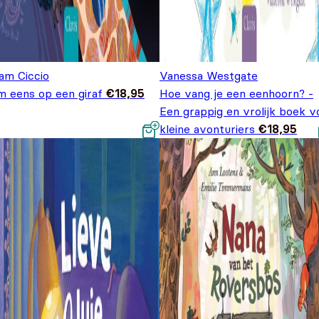
am Ciccio
Vanessa Westgate
m eens op een giraf
€
18,95
Hoe vang je een eenhoorn? -
Een grappig en vrolijk boek v
kleine avonturiers
€
18,95