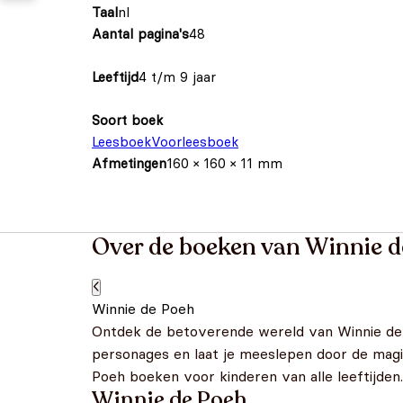
Taal
nl
Aantal pagina's
48
Leeftijd
4 t/m 9 jaar
Soort boek
Leesboek
Voorleesboek
Afmetingen
160 × 160 × 11 mm
Over de boeken van Winnie d
Winnie de Poeh
Ontdek de betoverende wereld van Winnie de 
personages en laat je meeslepen door de mag
Poeh boeken voor kinderen van alle leeftijden
Winnie de Poeh