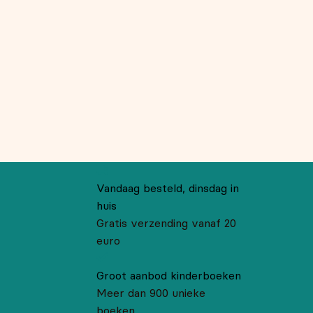
Vandaag besteld, dinsdag in
huis
Gratis verzending vanaf 20
euro
Groot aanbod kinderboeken
Meer dan 900 unieke
boeken