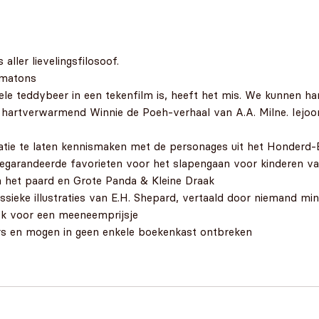
ller lievelingsfilosoof.
ematons
e teddybeer in een tekenfilm is, heeft het mis. We kunnen hart
n hartverwarmend Winnie de Poeh-verhaal van A.A. Milne. Iejoor 
atie te laten kennismaken met de personages uit het Honderd
 gegarandeerde favorieten voor het slapengaan voor kinderen va
n het paard en Grote Panda & Kleine Draak
lassieke illustraties van E.H. Shepard, vertaald door niemand m
ook voor een meeneemprijsje
ers en mogen in geen enkele boekenkast ontbreken