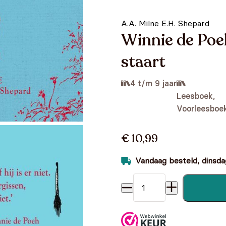
A.A. Milne E.H. Shepard
Winnie de Poeh
staart
4 t/m 9 jaar
Leesboek,
Voorleesboe
€ 10,99
Vandaag besteld, dinsdag
Winnie de Poeh - Iejoor verl