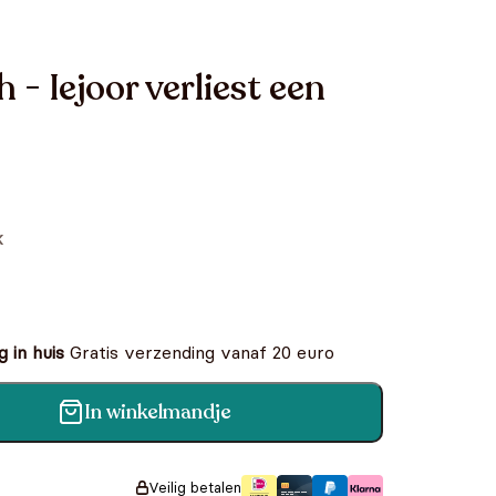
 - Iejoor verliest een
k
 in huis
Gratis verzending vanaf 20 euro
In winkelmandje
iest een staart aantal
Veilig betalen