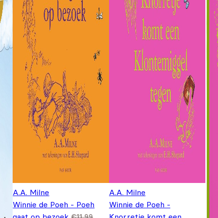
A.A. Milne
A.A. Milne
Winnie de Poeh - Poeh
Winnie de Poeh -
gaat op bezoek
Knorretje komt een
€
11,99