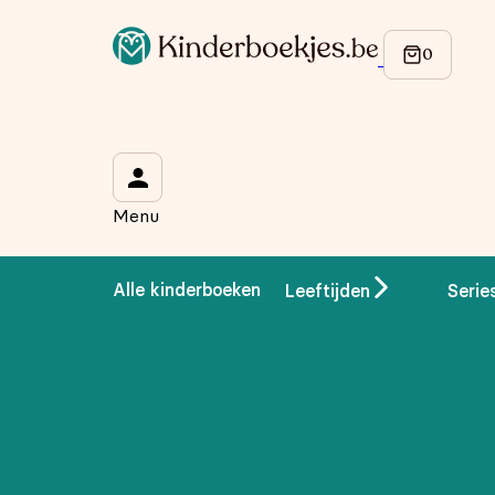
Op de hoogte blijven van onze acties?
Meld je aan voor onze nieuwsbrief en ontvang
10% korti
Wat is je voornaam?
*
Menu
Wat is je e-mailadres?
*
Alle kinderboeken
Leeftijden
Serie
Aanmelden
We gebruiken je gegevens om contact op te nemen, in