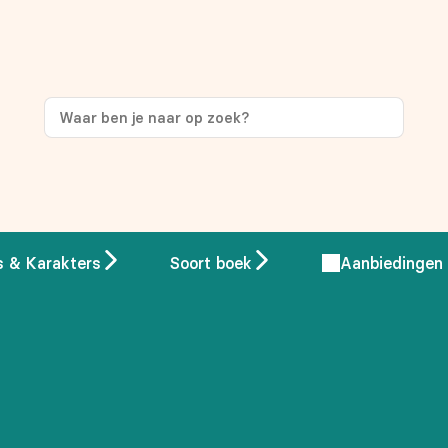
ng
op je eerste aankoop!
s & Karakters
Soort boek
Aanbiedingen
 overeenstemming met ons
privacybeleid.