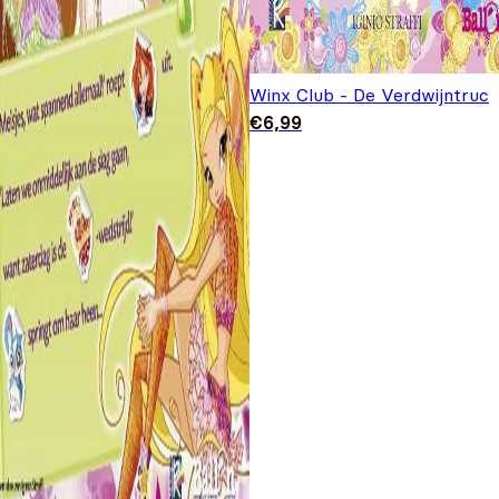
Winx Club - De Verdwijntruc
€
6,99