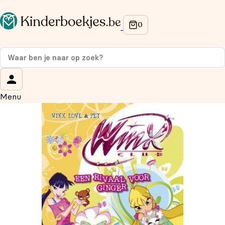
Op de hoogte blijven van onze acties?
Meld je aan voor onze nieuwsbrief en ontvang
10%
korting
op je eerste aankoop!
Wat is je voornaam?
*
Menu
Wat is je e-mailadres?
*
Aanmelden
We gebruiken je gegevens om contact op te nemen, in
overeenstemming met ons
privacybeleid.