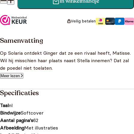
In winkelmandje
Winx Club - Een Rivaal Voor Ginger aantal
Veilig betalen
Samenvatting
Op Solaria ontdekt Ginger dat ze een rivaal heeft, Matisse.
Wil hij misschien haar plaats naast Stella innemen? Dat zal
de poedel niet toelaten.
Meer lezen
Specificaties
Taal
nl
Bindwijze
Softcover
Aantal pagina's
62
Afbeelding
Met illustraties