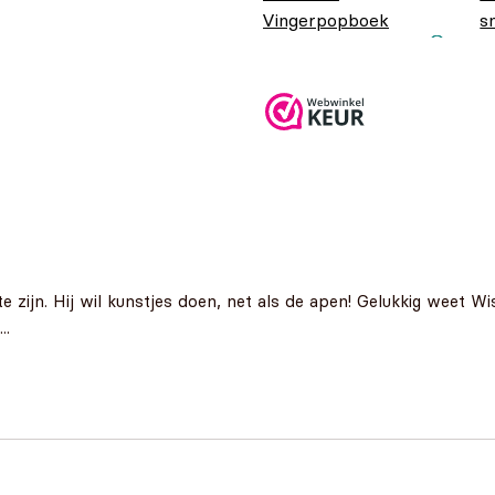
Vingerpopboek
s
Oorspronkelijke
Huidige prijs is:
v
€
4,99
€
3,99
prijs was:
€3,99.
€4,99.
 te zijn. Hij wil kunstjes doen, net als de apen! Gelukkig weet
..