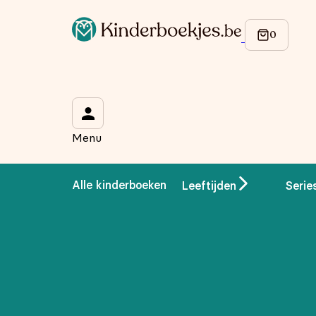
Op de hoogte blijven van onze acties?
Meld je aan voor onze nieuwsbrief en ontvang
10% korti
Wat is je voornaam?
*
Menu
Wat is je e-mailadres?
*
Alle kinderboeken
Leeftijden
Serie
Aanmelden
We gebruiken je gegevens om contact op te nemen, in