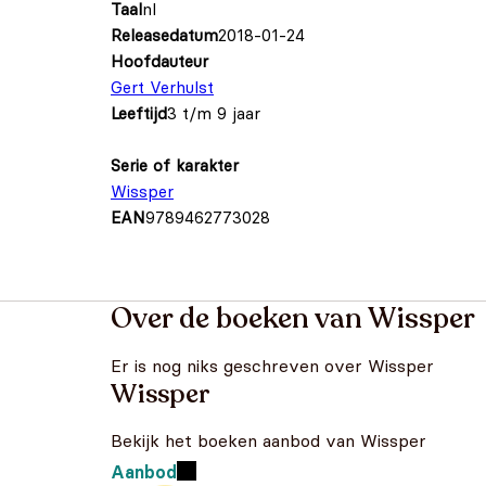
Taal
nl
Releasedatum
2018-01-24
Hoofdauteur
Gert Verhulst
Leeftijd
3 t/m 9 jaar
Serie of karakter
Wissper
EAN
9789462773028
Over de boeken van Wissper
Er is nog niks geschreven over Wissper
Wissper
Bekijk het boeken aanbod van Wissper
Aanbod