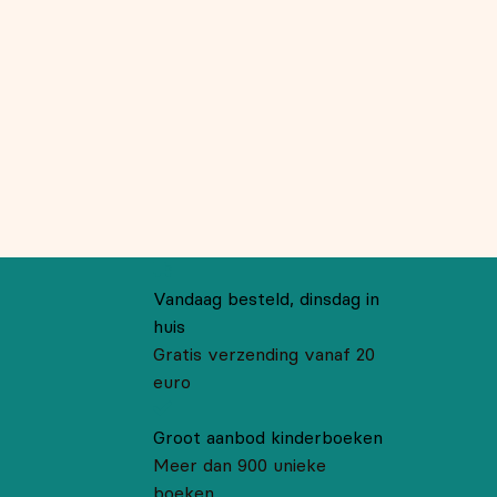
Vandaag besteld, dinsdag in
huis
Gratis verzending vanaf 20
euro
Groot aanbod kinderboeken
Meer dan 900 unieke
boeken