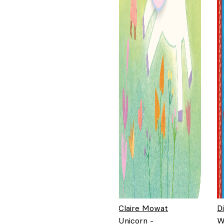
Claire Mowat
D
Unicorn -
W