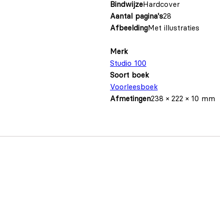
Bindwijze
Hardcover
Aantal pagina's
28
Afbeelding
Met illustraties
Merk
Studio 100
Soort boek
Voorleesboek
Afmetingen
238 × 222 × 10 mm