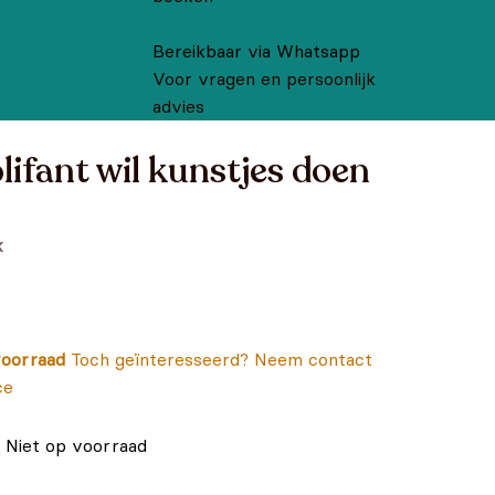
Bereikbaar via Whatsapp
Voor vragen en persoonlijk
advies
lifant wil kunstjes doen
k
oorraad
Toch geïnteresseerd? Neem contact
ce
Niet op voorraad