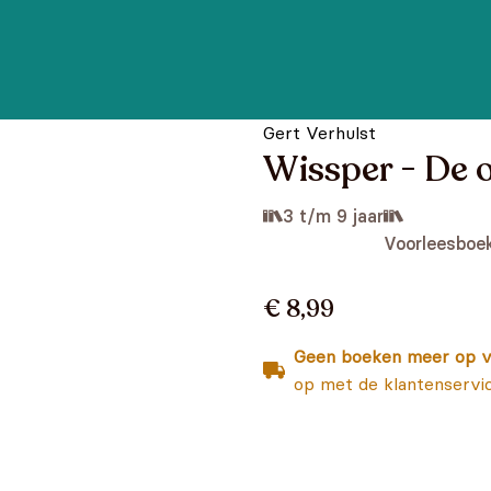
Gert Verhulst
Wissper - De o
3 t/m 9 jaar
Voorleesboe
€ 8,99
Geen boeken meer op v
op met de klantenservi