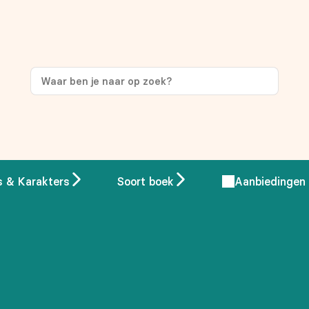
ng
op je eerste aankoop!
s & Karakters
Soort boek
Aanbiedingen
 overeenstemming met ons
privacybeleid.