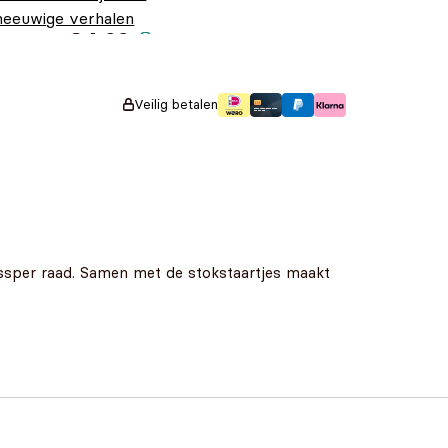
neeuwige verhalen
€
4,99
ol ijspret
Veilig betalen
 Wissper raad. Samen met de stokstaartjes maakt