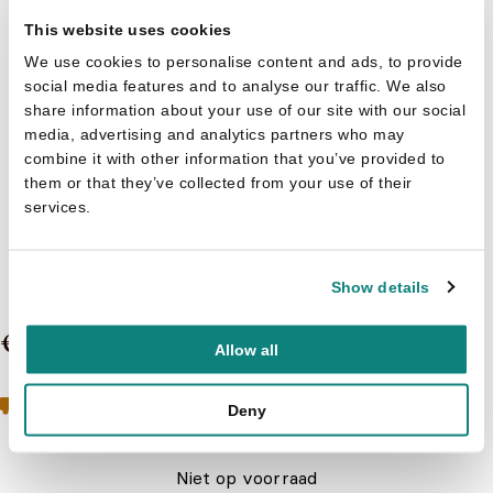
This website uses cookies
We use cookies to personalise content and ads, to provide
social media features and to analyse our traffic. We also
share information about your use of our site with our social
media, advertising and analytics partners who may
combine it with other information that you’ve provided to
them or that they’ve collected from your use of their
services.
Zoek... en vind! 0 - Zoek &
vind...Dierenwereld
Show details
€ 6,99
Allow all
Geen boeken meer op voorraad
Toch geïnteresseerd?
Deny
Neem contact op met de klantenservice
Niet op voorraad