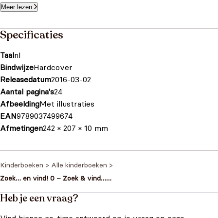
Meer lezen
Specificaties
Taal
nl
Bindwijze
Hardcover
Releasedatum
2016-03-02
Aantal pagina's
24
Afbeelding
Met illustraties
EAN
9789037499674
Afmetingen
242 × 207 × 10 mm
Kinderboeken
>
Alle kinderboeken
>
Zoek… en vind! 0 – Zoek & vind…
Dierenwereld
Heb je een vraag?