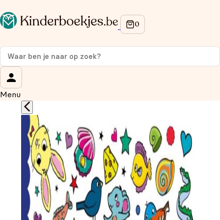
Op de hoogte blijven van onze acties?
Meld je aan voor onze nieuwsbrief en ontvang
10%
korting
op je eerste aankoop!
Wat is je voornaam?
*
Menu
Wat is je e-mailadres?
*
Aanmelden
We gebruiken je gegevens om contact op te nemen,
in overeenstemming met ons
privacybeleid.