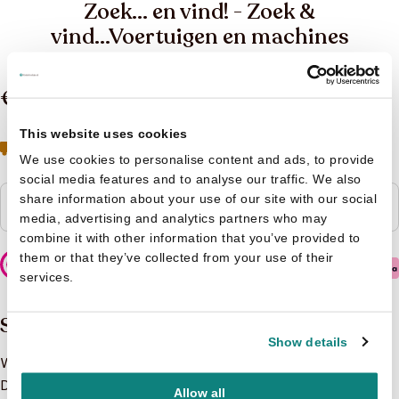
Zoek... en vind! - Zoek &
vind...Voertuigen en machines
€ 8,99
This website uses cookies
Geen boeken meer op voorraad
Toch geïnteresseerd?
Neem contact op met de klantenservice
We use cookies to personalise content and ads, to provide
social media features and to analyse our traffic. We also
share information about your use of our site with our social
Niet op voorraad
media, advertising and analytics partners who may
combine it with other information that you’ve provided to
them or that they’ve collected from your use of their
Veilig betalen
services.
Samenvatting
Show details
Wie rijdt er mee? Wie werkt er mee?
Dit kleurrijke kijkboek bevat zoekplaten waarop tal van
Allow all