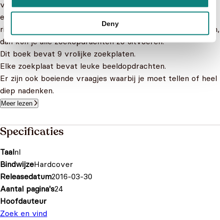
voertuigen en machines te zien zijn. Neem plaats in een
echte racewagen, vervoer zand met een stoere truck of
Deny
rijdt mee in een supersnelle trein! Kijk ook goed om je heen,
dan kun je alle zoekopdrachten zo uitvoeren.
Dit boek bevat 9 vrolijke zoekplaten.
Elke zoekplaat bevat leuke beeldopdrachten.
Er zijn ook boeiende vraagjes waarbij je moet tellen of heel
diep nadenken.
Meer lezen
Specificaties
Taal
nl
Bindwijze
Hardcover
Releasedatum
2016-03-30
Aantal pagina's
24
Hoofdauteur
Zoek en vind