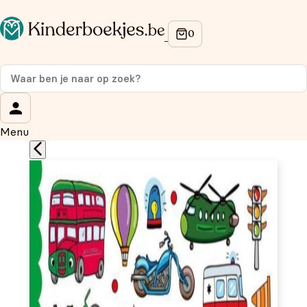
Op de hoogte blijven van onze acties?
Meld je aan voor onze nieuwsbrief en ontvang
10%
korting
op je eerste aankoop!
Wat is je voornaam?
*
Menu
Wat is je e-mailadres?
*
Aanmelden
We gebruiken je gegevens om contact op te nemen,
in overeenstemming met ons
privacybeleid.