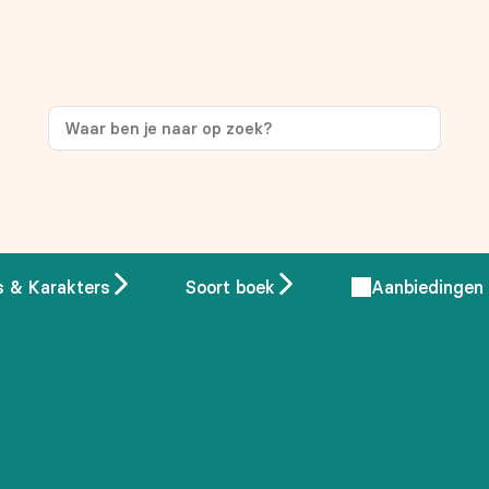
ng
op je eerste aankoop!
s & Karakters
Soort boek
Aanbiedingen
 overeenstemming met ons
privacybeleid.