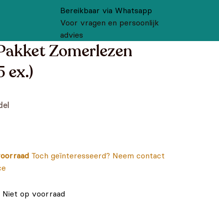
Bereikbaar via Whatsapp
Voor vragen en persoonlijk
advies
Pakket Zomerlezen
 ex.)
del
oorraad
Toch geïnteresseerd? Neem contact
ce
Niet op voorraad