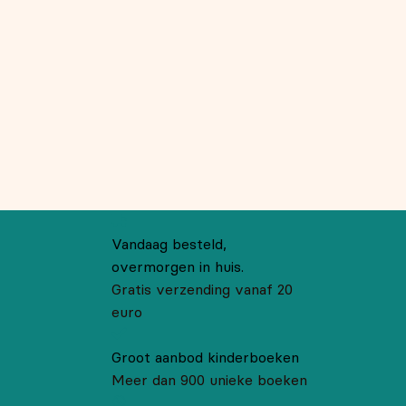
Vandaag besteld,
overmorgen in huis.
Gratis verzending vanaf 20
euro
Groot aanbod kinderboeken
Meer dan 900 unieke boeken