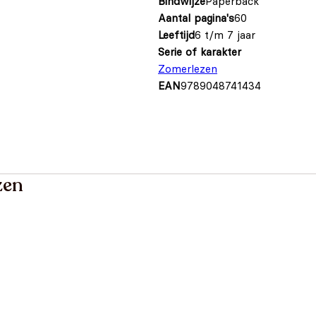
Bindwijze
Paperback
Aantal pagina's
60
Leeftijd
6 t/m 7 jaar
Serie of karakter
Zomerlezen
EAN
9789048741434
zen