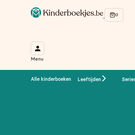
Op de hoogte blijven van onze acties?
Meld je aan voor onze nieuwsbrief en ontvang
10% korti
Wat is je voornaam?
*
Menu
Wat is je e-mailadres?
*
Alle kinderboeken
Leeftijden
Serie
Aanmelden
We gebruiken je gegevens om contact op te nemen, in