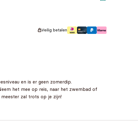
prijs was:
€15,95.
€33,90.
Veilig betalen
sniveau en is er geen zomerdip.
. Neem het mee op reis, naar het zwembad of
eester zal trots op je zijn!