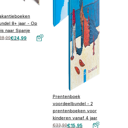
akantieboeken
undel 8+ jaar - Op
eis naar Spanje
orspronkelijke
uidige prijs is:
38,00
€
24,99
rijs was:
24,99.
38,00.
Prentenboek
voordeelbundel - 2
prentenboeken voor
kinderen vanaf 4 jaar
Oorspronkelijke
Huidige prijs is:
€
33,90
€
15,95