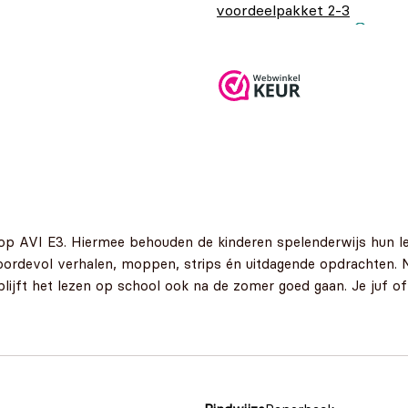
voordeelpakket 2-3
jaar
Oorspronkelijke
Huidige prijs
€
14,99
€
9,99
prijs was:
is: €9,99.
€14,99.
p AVI E3. Hiermee behouden de kinderen spelenderwijs hun lee
boordevol verhalen, moppen, strips én uitdagende opdrachten
ijft het lezen op school ook na de zomer goed gaan. Je juf of m