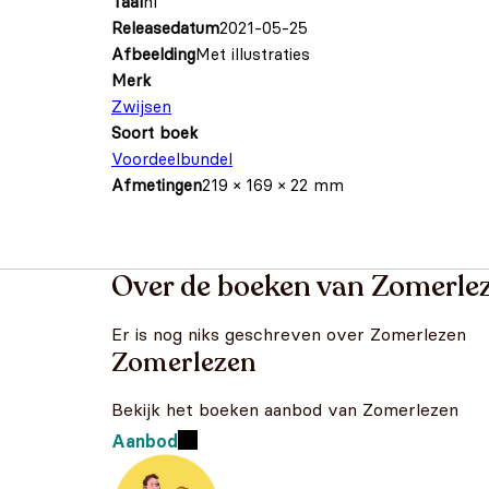
Taal
nl
Releasedatum
2021-05-25
Afbeelding
Met illustraties
Merk
Zwijsen
Soort boek
Voordeelbundel
Afmetingen
219 × 169 × 22 mm
Over de boeken van Zomerle
Er is nog niks geschreven over Zomerlezen
Zomerlezen
Bekijk het boeken aanbod van Zomerlezen
Aanbod