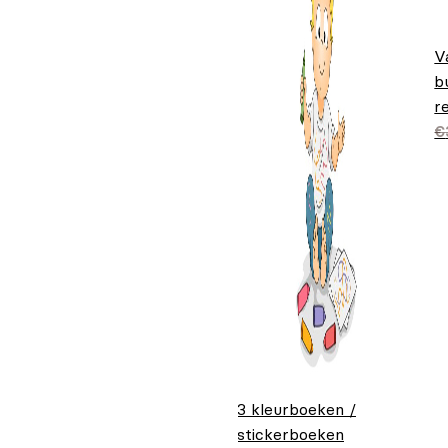
V
b
r
O
H
€
p
€
€
3 kleurboeken /
stickerboeken