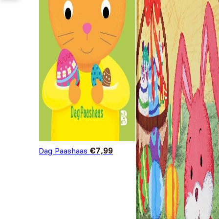
Dag Paashaas
€
7,99