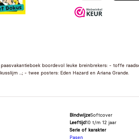
 paasvakantieboek boordevol leuke breinbrekers: - toffe raadse
kusslijm ...; - twee posters: Eden Hazard en Ariana Grande.
Bindwijze
Softcover
Leeftijd
10 t/m 12 jaar
Serie of karakter
Pasen