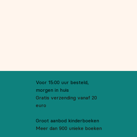
Voor 15:00 uur besteld,
morgen in huis
Gratis verzending vanaf 20
euro
Groot aanbod kinderboeken
Meer dan 900 unieke boeken