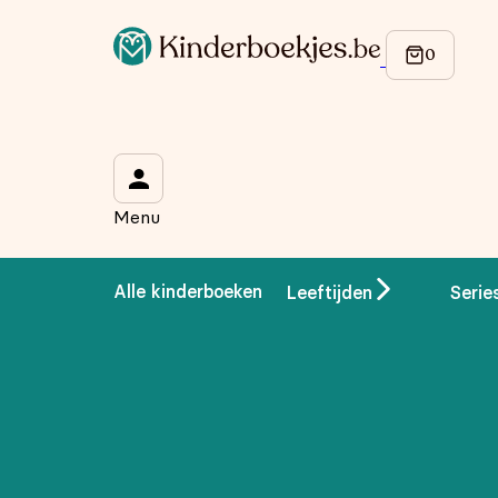
Op de hoogte blijven van onze acties?
Meld je aan voor onze nieuwsbrief en ontvang
10% korti
Wat is je voornaam?
*
Menu
Wat is je e-mailadres?
*
Alle kinderboeken
Leeftijden
Serie
Aanmelden
We gebruiken je gegevens om contact op te nemen, in