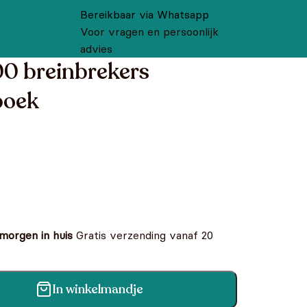
Bereikbaar via Whatsapp
Voor vragen en persoonlijk
advies
00 breinbrekers
boek
 morgen in huis
Gratis verzending vanaf 20
In winkelmandje
rs Paasvakantieboek aantal