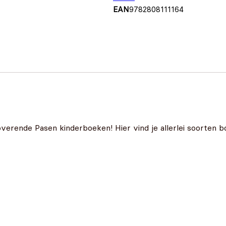
EAN
9782808111164
overende Pasen kinderboeken! Hier vind je allerlei soorten b