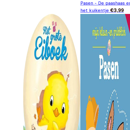
Pasen - De paashaas e
het kuikentje
€
3,99