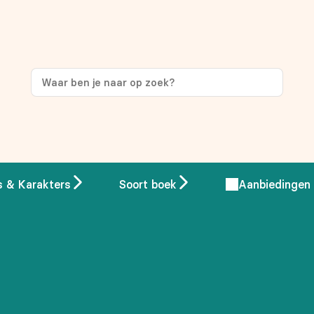
ng
op je eerste aankoop!
s & Karakters
Soort boek
Aanbiedingen
 overeenstemming met ons
privacybeleid.