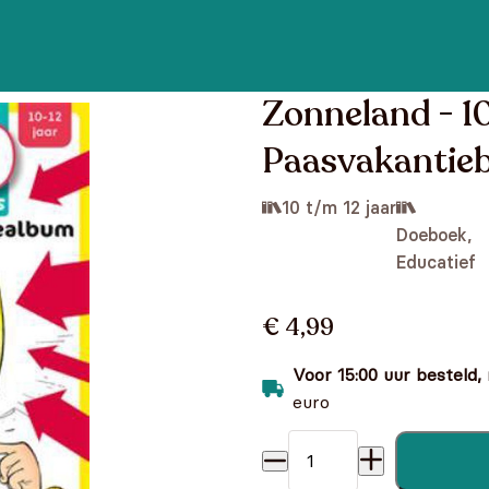
Zonneland - 1
Paasvakantie
10 t/m 12 jaar
Doeboek,
Educatief
€ 4,99
Voor 15:00 uur besteld,
euro
Zonneland - 100 breinbreke